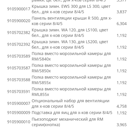
Крышка зимн. EWS 300 для LS 300, цвет
9105900017
бел., для х-ков серии 8/4/5
3,837
Панель вентиляции крыши R 500, для х-
9105900020
ков серии 8/4/5
6,304
Крышка зимн. WA 120, для LS100, цвет
9105702382
бел., для х-ков серии 8/4/5
1,192
Крышка зимн. WA 130, для LS200, цвет
9105702392
бел., для х-ков серии 8/4/5
1,192
Полка вместо морозильной камеры для
9105703589
RM/S840x
1,192
Полка вместо морозильной камеры для
9105703587
RM/S850x
1,192
Полка вместо морозильной камеры для
9105703588
RM/S855x
1,192
Полка вместо морозильной камеры для
9105703591
RML855x
1,192
Опциональный набор для вентиляции
9105900007
для х-ков серии 8/4/5
4,758
9105900009
Подставка для яиц для х-ков серии 8/4/5
1,192
Пьезоподжиг механический для RM
9105900010
серии(кнопка)
3,965