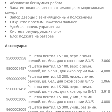
Абсолютно бесшумная работа
Запатентованная, легко вынимающаяся морозильная
камера
Запор дверцы с вентиляционным положением
Открытие простым нажатием пальцев
Удобная панель управления
Система регулируемых полок
Блок поджига на батарее
⠀
Аксессуары:
⠀
Решетка вентил. LS 100, верх, с зимн.
9500000958
рамкой, цв. бел., для х-ков серии 8/4/5
3,066
Решетка вентил. LS 100, верх, с зимн.
9500001457
рамкой, цв. черн., для х-ков серии 8/4/5
4,088
Решетка вентил. LS 200, нижн., с зимн.
9500000959
рамкой, цв. бел., для х-ков серии 8/4/5
3,066
Решетка вентил. LS 200, верх, с зимн.
9500001458
рамкой, цв. черн., для х-ков серии 8/4/5
3,918
Решетка вентил. LS 300, унив., с зимн.
9600003006
рамкой, цв. бел., для х-ков серии 8/4/5
4,088
Решетка вентил. LS 300, унив., без зимн.
9600003009
рамки, цв. бел., для х-ков серии 8/4/5
3,577