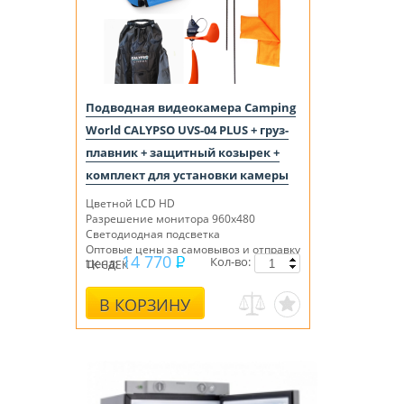
Подводная видеокамера Camping
World CALYPSO UVS-04 PLUS + груз-
плавник + защитный козырек +
комплект для установки камеры
Цветной LCD HD
Разрешение монитора 960х480
Светодиодная подсветка
Оптовые цены за самовывоз и отправку
14 770
Кол-во:
Цена:
ТК СДЕК
В КОРЗИНУ