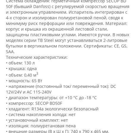
Система охлаждения: герметичный компрессор SECOP BD
50F (бывший Danfoss) с регулируемой скоростью вращения
и электронным управлением. Испаритель интегрирован с
4-х сторон и изолирован полиуретановой пеной, сводя к
минимуму риск перфорации или повреждения. Материал:
корпус и крышка из окрашенной листовой стали,
защищены пластиковыми углами. Имеются ручки. В новых
моделях серии TB Steel могут устанавливаться 2-литровые
бутылки в вертикальном положении. Сертификаты: CE, GS,
SAA.
Технические характеристики:
• объем: 130 л
• крышка: одна
3
• объем: 0,40 м
• мощность: 65 Вт
• напряжение (постоянный ток/ переменный ток): DC
12V/24V и AC 115-240V
• диапазон температуры: от +10 °C до -18 °C
• компрессор: SECOP BD50F
• хладагент: R134a экологически безопасный
• система накопления холода: нет
• установочный комплект: нет
• изоляция: полиуретановая пена
• внешние размеры (В x Ш x Г): 740 х 790 х 465 мм.