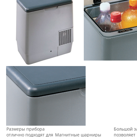
Размеры прибора
Большой з
отлично подходят для
Магнитные шарниры
позволяет