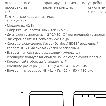
ограниченного
гарантируют герметичное
устройств
пространства
закрытие крышки.
как ступен
кабины.
спальное м
Технические характеристики:
• Объём: 20 л
• Мощность: 42 Вт
• Напряжение: постоянный ток 12/24В
• Диапазон температур: +2 °C/+10 °C (при внешней температу
• Электромагнитная совместимость: да
• Система охлаждения: Secop (Danfoss) BD35F воздушный
• Хладагент: R134a экологически безопасный
• Встроенная система аккумуляции холода: да
• Изоляция: полиуретановая пена без содержания фреона
• Крепежный набор: да (стандартный)
• Внешние размеры (В × Ш × Г): 476 × 426 × 250 мм
• Внутренние размеры (В × Ш × Г): 420 × 150 × 150 мм.