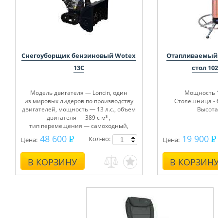
Снегоуборщик бензиновый Wotex
Отапливаемый
13C
стол 10
Модель двигателя — Loncin, один
Мощность 1
из мировых лидеров по производству
Столешница - 6
двигателей, мощность — 13 л.с., объем
Высота 
двигателя — 389 с м³ ,
тип перемещения — самоходный,
объем топливного бака — 6,5 л, ширина
48 600
19 900
Кол-во:
Цена:
Цена:
захвата — 83 см, высота захвата — 54
см, регулировка высоты желоба — 2
положения джойстиком с панели
В КОРЗИНУ
В КОРЗИН
оператора, направление
горизонтального выброса снега — 190°,
количество скоростей — 6 вперед, 2
назад, электрозапуск — 230 В и ручной
запуск, фара, скребок для чистки узлов
и механизмов.