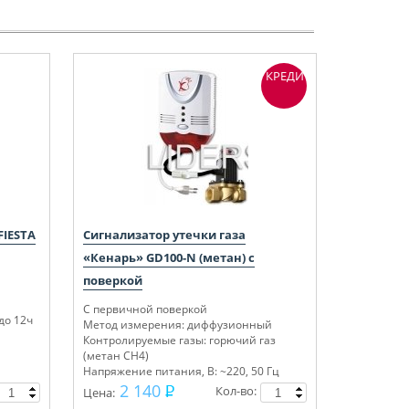
КРЕДИТ
FIESTA
Сигнализатор утечки газа
«Кенарь» GD100-N (метан) с
поверкой
С первичной поверкой
до 12ч
Метод измерения: диффузионный
Контролируемые газы: горючий газ
(метан СН4)
Напряжение питания, В: ~220, 50 Гц
Сертифицирован
2 140
Кол-во:
Цена: