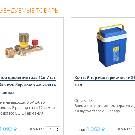
МЕНДУЕМЫЕ ТОВАРЫ
тор давления газа 12кг/час
Контейнер изотермический 
5бар PS16бар Komb.AxG3/8LH-
18 л
S шкала
Объем: 18л
ие на выходе: 0,5-1,5бар
Время сохранения температуры: 
льный расход газа: 12 кг/час
с аккумуляторами холода
одство: GOK, Германия
4 092
1 263
Кол-во:
Кол-во:
Цена: