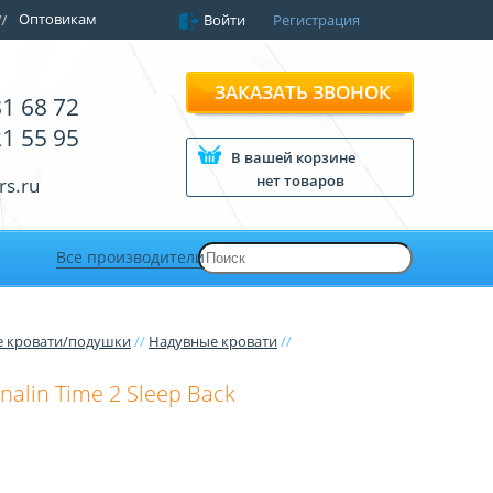
Оптовикам
Войти
Регистрация
ЗАКАЗАТЬ ЗВОНОК
81 68 72
21 55 95
В вашей корзине
нет товаров
rs.ru
Все производители
 кровати/подушки
//
Надувные кровати
//
alin Time 2 Sleep Back