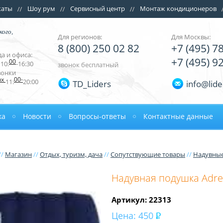
каты
Шоу рум
Сервисный центр
Монтаж кондиционеров
кого,
Для регионов:
Для Москвы:
8 (800) 250 02 82
+7 (495) 7
а и офиса:
+7 (495) 9
00
10:
-16:30
звонок бесплатный
вонки
ых
00-
11:
20:00
TD_Liders
info@lide
ка
Новости
Вопросы-ответы
Контактные данные
//
Магазин
//
Отдых, туризм, дача
//
Сопутствующие товары
//
Надувные
Надувная подушка Adren
Артикул: 22313
Цена:
450