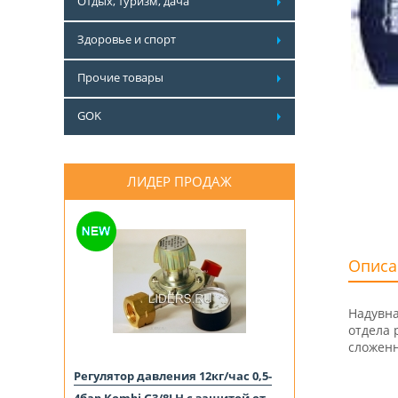
Отдых, туризм, дача
Здоровье и спорт
Прочие товары
GOK
ЛИДЕР ПРОДАЖ
Описа
Надувна
отдела 
сложенн
Регулятор давления 12кг/час 0,5-