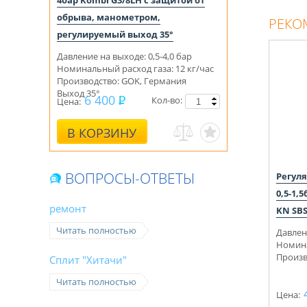
4бар Kombi G3/8LH с защитой от
обрыва, манометром,
РЕКО
регулируемый выход 35°
Давление на выходе: 0,5-4,0 бар
Номинальный расход газа: 12 кг/час
Производство: GOK, Германия
Выход 35°
6 400
Кол-во:
Цена:
В КОРЗИНУ
ВОПРОСЫ-ОТВЕТЫ
Регуля
0,5-1,
ремонт
KN SB
Читать полностью
Давлен
Номина
Произв
Сплит "Хитачи"
Читать полностью
Цена: