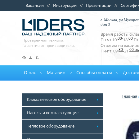
Вакансии
Инструкции
Презентации
Сертифи
г. Москва, ул.Мусоргс
дом 3
Время работы склад
00-
00
Пн-чт 10:
18:
Пт 
Проверенная техника.
Ответим на ваши з
Гарантия от производителя.
30-
00 в
Пн-пт 09:
21:
О нас
Магазин
Способы оплаты
Достав
Главная
Климатическое оборудование
Насосы и комплектующие
Тепловое оборудование