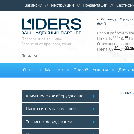
Вакансии
Инструкции
Презентации
Сертифи
г. Москва, ул.Мусоргс
дом 3
Время работы склад
00-
00
Пн-чт 10:
18:
Пт 
Проверенная техника.
Ответим на ваши з
Гарантия от производителя.
30-
00 в
Пн-пт 09:
21:
О нас
Магазин
Способы оплаты
Достав
Главная
Климатическое оборудование
Насосы и комплектующие
Тепловое оборудование