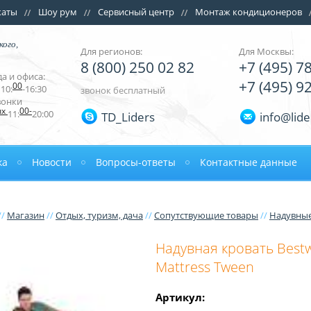
каты
Шоу рум
Сервисный центр
Монтаж кондиционеров
кого,
Для регионов:
Для Москвы:
8 (800) 250 02 82
+7 (495) 7
а и офиса:
+7 (495) 9
00
10:
-16:30
звонок бесплатный
вонки
ых
00-
11:
20:00
TD_Liders
info@lide
ка
Новости
Вопросы-ответы
Контактные данные
//
Магазин
//
Отдых, туризм, дача
//
Сопутствующие товары
//
Надувные
Надувная кровать Bestw
Mattress Tween
Артикул: