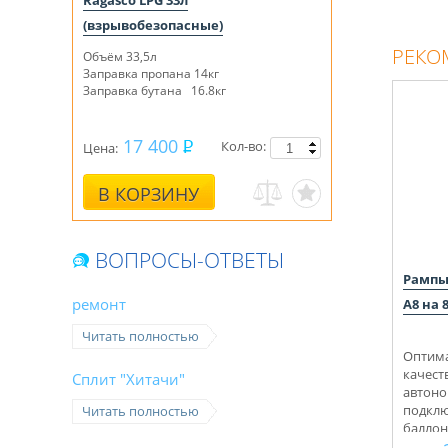
Ragasco LPG 33л
(взрывобезопасные)
РЕКО
Объём 33,5л
Заправка пропана 14кг
Заправка бутана 16.8кг
17 400
Кол-во:
Цена:
В КОРЗИНУ
ВОПРОСЫ-ОТВЕТЫ
Рампы
ремонт
A8 на 
Читать полностью
Оптима
качест
Сплит "Хитачи"
автоно
подклю
Читать полностью
баллон
Укомпл