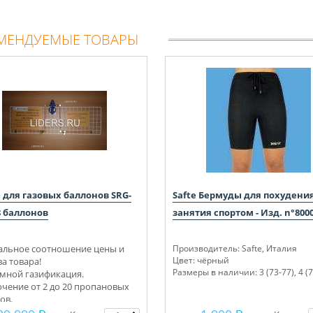
МЕНДУЕМЫЕ ТОВАРЫ
 для газовых баллонов SRG-
Safte Бермуды для похудени
8 баллонов
занятия спортом - Изд. n°800
льное соотношение цены и
Производитель
: Safte, Италия
Цвет:
чёрный
ва товара!
Размеры в наличии:
3 (73-77), 4 (
мной газификация.
чение от 2 до 20 пропановых
ов.
ектуем под ключ.