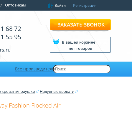
Оптовикам
Войти
Регистрация
ЗАКАЗАТЬ ЗВОНОК
81 68 72
21 55 95
В вашей корзине
нет товаров
rs.ru
Все производители
 кровати/подушки
//
Надувные кровати
//
ay Fashion Flocked Air