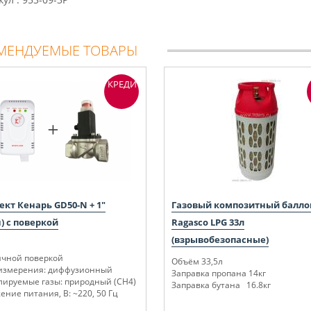
МЕНДУЕМЫЕ ТОВАРЫ
КРЕДИТ
кт Кенарь GD50-N + 1"
Газовый композитный балло
) с поверкой
Ragasco LPG 33л
(взрывобезопасные)
ичной поверкой
Объём 33,5л
измерения: диффузионный
Заправка пропана 14кг
лируемые газы: природный (СН4)
Заправка бутана 16.8кг
ние питания, В: ~220, 50 Гц