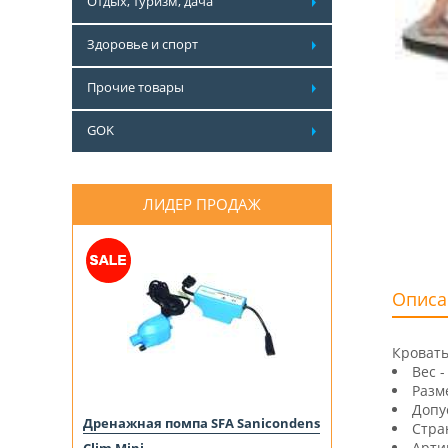
Отдых, туризм, дача
Здоровье и спорт
Прочие товары
GOK
ЛИДЕР ПРОДАЖ
Описа
Кровать
Вес -
Разм
Допу
Дренажная помпа SFA Sanicondens
Стра
Артик