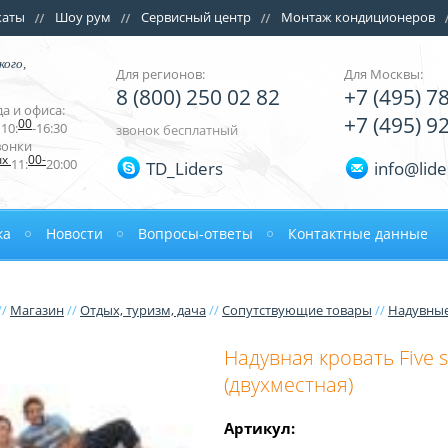
каты
Шоу рум
Сервисный центр
Монтаж кондиционеров
кого,
Для регионов:
Для Москвы:
8 (800) 250 02 82
+7 (495) 7
а и офиса:
+7 (495) 9
00
10:
-16:30
звонок бесплатный
вонки
ых
00-
11:
20:00
TD_Liders
info@lide
ка
Новости
Вопросы-ответы
Контактные данные
//
Магазин
//
Отдых, туризм, дача
//
Сопутствующие товары
//
Надувные
Надувная кровать Five s
(двухместная)
Артикул: