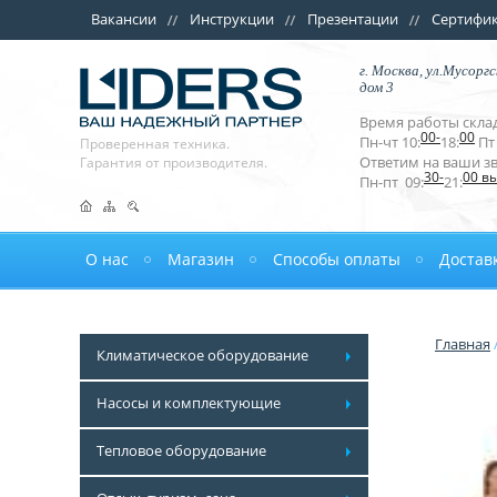
Вакансии
Инструкции
Презентации
Сертифи
г. Москва, ул.Мусоргс
дом 3
Время работы склад
00-
00
Пн-чт 10:
18:
Пт 
Проверенная техника.
Ответим на ваши з
Гарантия от производителя.
30-
00 в
Пн-пт 09:
21:
О нас
Магазин
Способы оплаты
Достав
Главная
Климатическое оборудование
Насосы и комплектующие
Тепловое оборудование