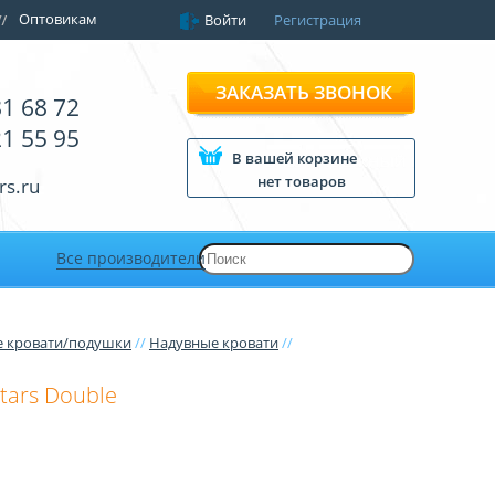
Оптовикам
Войти
Регистрация
ЗАКАЗАТЬ ЗВОНОК
81 68 72
21 55 95
В вашей корзине
нет товаров
rs.ru
Все производители
 кровати/подушки
//
Надувные кровати
//
tars Double