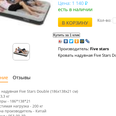
Цена:
1 140
есть в наличии
Кол-во:
В КОРЗИНУ
Производитель:
Five stars
Кровать надувная Five Stars D
ние
Отзывы
 надувная Five Stars Double (186х138х21 см)
 3,3 кг
еры - 186*138*21
стимая нагрузка - 200 кг
на производитель - Китай
ул : 953-09-3P