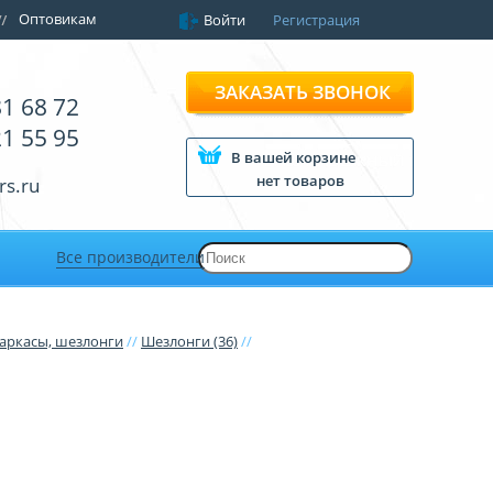
Оптовикам
Войти
Регистрация
ЗАКАЗАТЬ ЗВОНОК
81 68 72
21 55 95
В вашей корзине
нет товаров
rs.ru
Все производители
каркасы, шезлонги
//
Шезлонги (36)
//