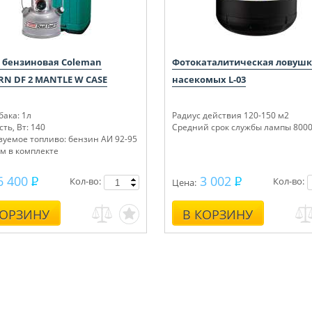
 бензиновая Coleman
Фотокаталитическая ловушк
RN DF 2 MANTLE W CASE
насекомых L-03
ака: 1л
Радиус действия 120-150 м2
ть, Вт: 140
Средний срок службы лампы 8000
зуемое топливо: бензин АИ 92-95
ом в комплекте
6 400
3 002
Кол-во:
Кол-во:
Цена:
КОРЗИНУ
В КОРЗИНУ