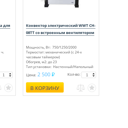
а для
Конвектор электрический WWT CH-
08TT со встроенным вентилятором
Мощность, Вт: 750/1250/2000
 ч.
Термостат: механический (с 24-х
часовым таймером)
Обогрев, м2: до 23
Тип установки: Настенный/Напольный
2 500
Кол-во:
Цена:
В КОРЗИНУ