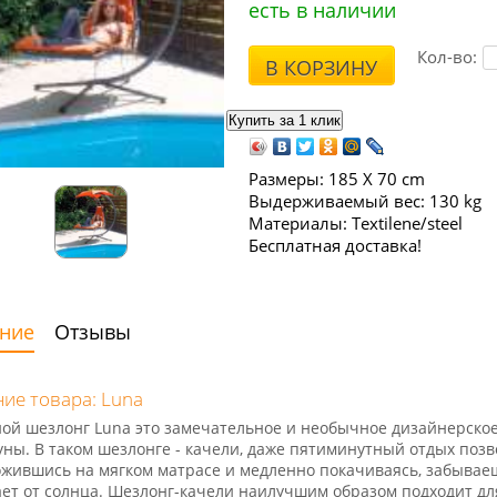
есть в наличии
Кол-во:
В КОРЗИНУ
Размеры: 185 Х 70 cm
Выдерживаемый вес: 130 kg
Материалы: Textilene/steel
Бесплатная доставка!
ние
Отзывы
ие товара: Luna
ой шезлонг Luna это замечательное и необычное дизайнерское
уны. В таком шезлонге - качели,
даже пятиминутный отдых позв
жившись на мягком матрасе
и медленно покачиваясь, забывае
т от солнца.
Шезлонг-качели наилучшим образом подходит дл