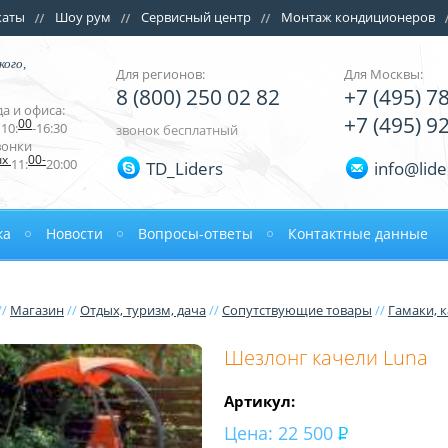
каты
Шоу рум
Сервисный центр
Монтаж кондиционеров
кого,
Для регионов:
Для Москвы:
8 (800) 250 02 82
+7 (495) 7
а и офиса:
+7 (495) 9
00
10:
-16:30
звонок бесплатный
вонки
ых
00-
11:
20:00
TD_Liders
info@lide
ка
Новости
Вопросы-ответы
Контактные данные
//
Магазин
//
Отдых, туризм, дача
//
Сопутствующие товары
//
Гамаки, 
Шезлонг качели Luna
Артикул:
Цена:
22 500