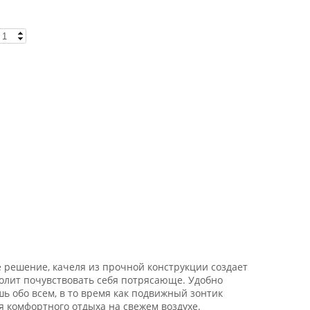
 решение, качеля из прочной конструкции создает
олит почувствовать
себя потрясающе.
Удобно
шь обо
всем, в то время как
подвижный зонтик
я
комфортного отдыха на свежем воздухе.