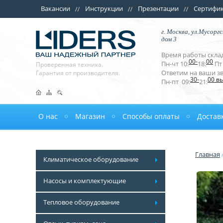
Вакансии
Инструкции
Презентации
Сертифи
г. Москва, ул.Мусоргс
дом 3
Время работы склад
00-
00
Пн-чт 10:
18:
Пт 
Проверенная техника.
Ответим на ваши з
Гарантия от производителя.
30-
00 в
Пн-пт 09:
21:
О нас
Магазин
Способы оплаты
Достав
Главная
Климатическое оборудование
Насосы и комплектующие
Тепловое оборудование