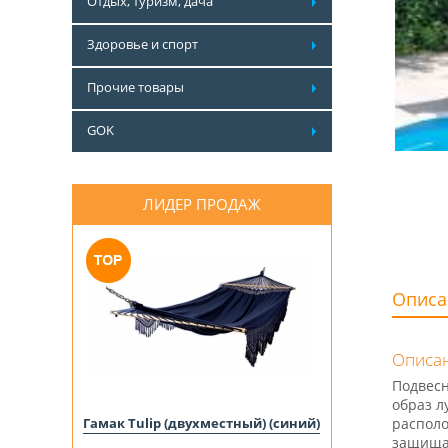
Отдых, туризм, дача
Здоровье и спорт
Прочие товары
GOK
ЛИДЕР ПРОДАЖ
Описа
Описан
Подвесн
образ л
Гамак Tulip (двухместный) (синий)
располо
защищае