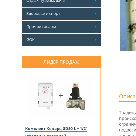
Отдых, туризм, дача
Здоровье и спорт
Прочие товары
GOK
ЛИДЕР ПРОДАЖ
Описа
Традици
происхо
огранич
Комплект Кенарь GD50-L + 1/2"
подвеси
дерева.