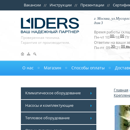
Вакансии
Инструкции
Презентации
Сертифи
г. Москва, ул.Мусоргс
дом 3
Время работы склад
00-
00
Пн-чт 10:
18:
Пт 
Проверенная техника.
Ответим на ваши з
Гарантия от производителя.
30-
00 в
Пн-пт 09:
21:
О нас
Магазин
Способы оплаты
Достав
Главная
Климатическое оборудование
Креплен
Насосы и комплектующие
Тепловое оборудование