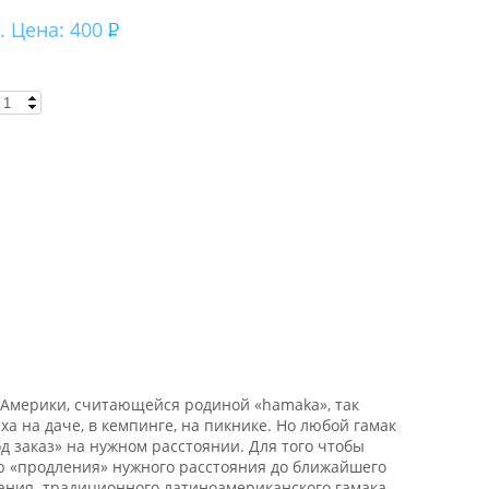
. Цена: 400
 Америки, считающейся родиной «hamaka», так
ха на даче, в кемпинге, на пикнике. Но любой гамак
д заказ» на нужном расстоянии. Для того чтобы
ю «продления» нужного расстояния до ближайшего
вания традиционного латиноамериканского гамака