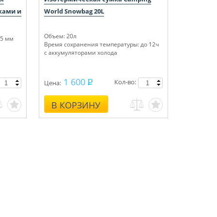
жками и
World Snowbag 20L
Объем: 20л
75 мм
Время сохранения температуры: до 12ч
с аккумуляторами холода
1 600
Кол-во:
Цена:
В КОРЗИНУ