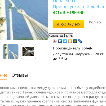
Цена:
500
При покупке:
от 2 до 4 шт
есть в наличии
Кол-во:
В КОРЗИНУ
Производитель:
Jobek
Допустимая нагрузка - 120 кг
до 3.5 м
ние
Отзывы
онно гамак вешается между деревьями — так было у индейцев
дит и сейчас. Гамак – очень удобное и приятное место для отды
ен определенной длинной, меж тем – не все деревья растут «по
ть гамак, нужно прочное крепление, оно же выполняет функци
 Так, расстояние между «рукавами» или кольцами для подвеши