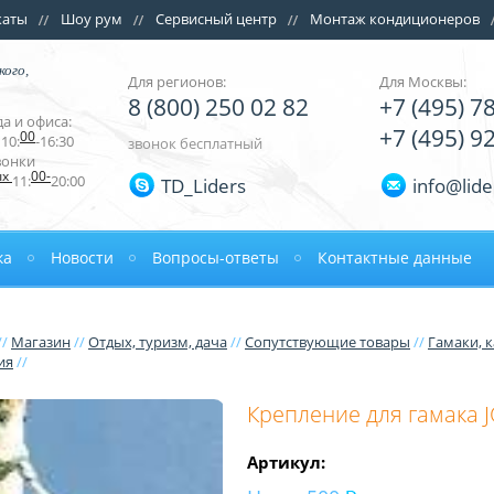
каты
Шоу рум
Сервисный центр
Монтаж кондиционеров
кого,
Для регионов:
Для Москвы:
8 (800) 250 02 82
+7 (495) 7
а и офиса:
+7 (495) 9
00
10:
-16:30
звонок бесплатный
вонки
ых
00-
11:
20:00
TD_Liders
info@lide
ка
Новости
Вопросы-ответы
Контактные данные
//
Магазин
//
Отдых, туризм, дача
//
Сопутствующие товары
//
Гамаки, 
ия
//
Крепление для гамака J
Артикул: