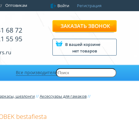
Оптовикам
Войти
Регистрация
ЗАКАЗАТЬ ЗВОНОК
81 68 72
21 55 95
В вашей корзине
нет товаров
rs.ru
Все производители
каркасы, шезлонги
//
Аксессуары для гамаков
//
OBEK bestafiesta