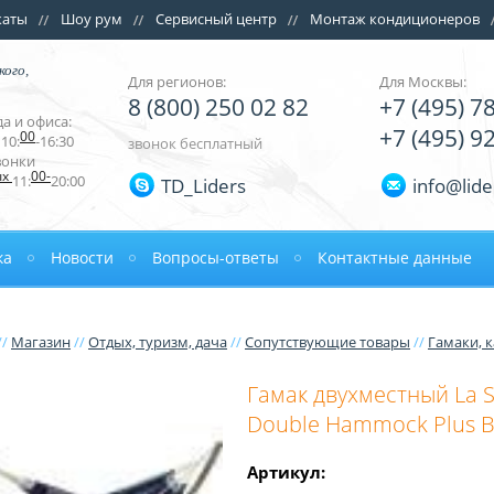
каты
Шоу рум
Сервисный центр
Монтаж кондиционеров
кого,
Для регионов:
Для Москвы:
8 (800) 250 02 82
+7 (495) 7
а и офиса:
+7 (495) 9
00
10:
-16:30
звонок бесплатный
вонки
ых
00-
11:
20:00
TD_Liders
info@lide
ка
Новости
Вопросы-ответы
Контактные данные
//
Магазин
//
Отдых, туризм, дача
//
Сопутствующие товары
//
Гамаки, 
Гамак двухместный La S
Double Hammock Plus B
Артикул: