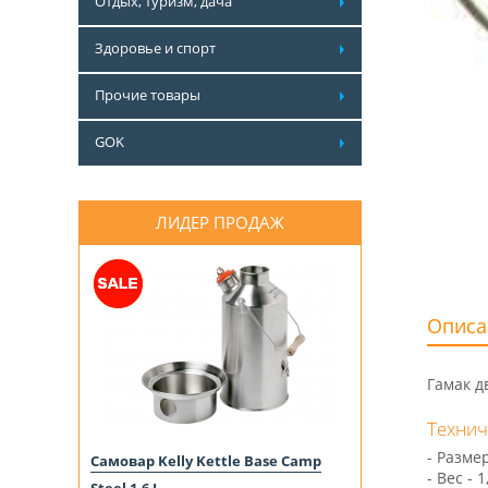
Отдых, туризм, дача
Здоровье и спорт
Прочие товары
GOK
ЛИДЕР ПРОДАЖ
Описа
Гамак д
Технич
- Разме
Самовар Kelly Kettle Base Camp
- Вес - 1