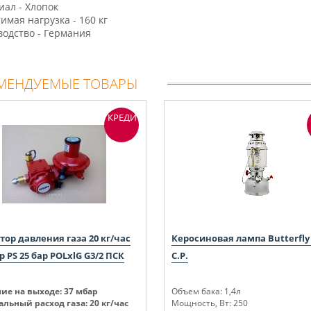
иал - Хлопок
тимая нагрузка - 160 кг
водство - Германия
МЕНДУЕМЫЕ ТОВАРЫ
КРЕДИТ
тор давления газа 20 кг/час
Керосиновая лампа Butterfly
р PS 25 бар POLxlG G3/2 ПСК
C.P.
ие на выходе:
37 мбар
Объем бака: 1,4л
льный расход газа: 20 кг/час
Мощность, Вт: 250