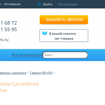
Оптовикам
Войти
Регистрация
ЗАКАЗАТЬ ЗВОНОК
81 68 72
21 55 95
В вашей корзине
нет товаров
rs.ru
Все производители
каркасы, шезлонги
//
Гамаки (95) (95)
//
iesta Currambrela
lue