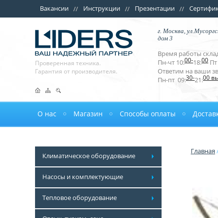
Вакансии
Инструкции
Презентации
Сертифи
г. Москва, ул.Мусоргс
дом 3
Время работы склад
00-
00
Пн-чт 10:
18:
Пт 
Проверенная техника.
Ответим на ваши з
Гарантия от производителя.
30-
00 в
Пн-пт 09:
21:
О нас
Магазин
Способы оплаты
Достав
Главная
Климатическое оборудование
Насосы и комплектующие
Тепловое оборудование