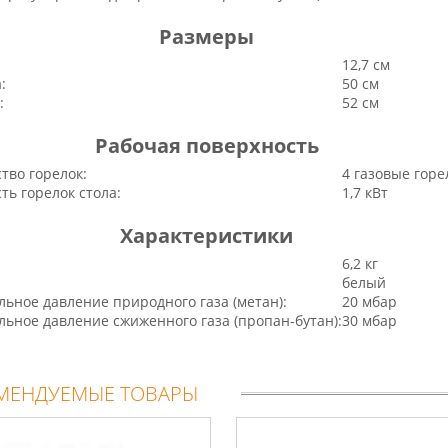
Размеры
12,7 см
:
50 см
:
52 см
Рабочая поверхность
тво горелок:
4 газовые горе
ь горелок стола:
1,7 кВт
Характеристики
6,2 кг
белый
ьное давление природного газа (метан):
20 мбар
ьное давление сжиженного газа (пропан-бутан):
30 мбар
МЕНДУЕМЫЕ ТОВАРЫ