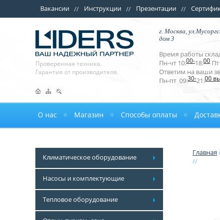
Вакансии
Инструкции
Презентации
Сертифи
г. Москва, ул.Мусоргс
дом 3
Время работы склад
00-
00
Пн-чт 10:
18:
Пт 
Проверенная техника.
Ответим на ваши з
Гарантия от производителя.
30-
00 в
Пн-пт 09:
21:
О нас
Магазин
Способы оплаты
Достав
Главная
Климатическое оборудование
//
Насосы и комплектующие
Тепловое оборудование