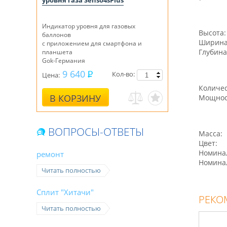
уровня газа Senso4sPlus
Индикатор уровня для газовых
Высота:
баллонов
Ширина
с приложением для смартфона и
Глубина
планшета
Gok-Германия
9 640
Кол-во:
Цена:
Количес
В КОРЗИНУ
Мощност
ВОПРОСЫ-ОТВЕТЫ
Масса:
Цвет:
Номинал
ремонт
Номинал
Читать полностью
Сплит "Хитачи"
РЕКО
Читать полностью