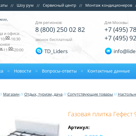
каты
Шоу рум
Сервисный центр
Монтаж кондиционеров
кого,
Для регионов:
Для Москвы:
8 (800) 250 02 82
+7 (495) 7
а и офиса:
+7 (495) 9
00
10:
-16:30
звонок бесплатный
вонки
ых
00-
11:
20:00
TD_Liders
info@lide
ка
Новости
Вопросы-ответы
Контактные данные
//
Магазин
//
Отдых, туризм, дача
//
Сопутствующие товары
//
Hастольн
Газовая плитка Гефест 
Артикул: