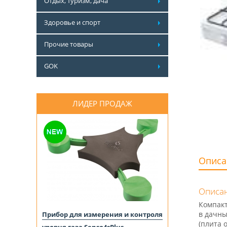
Отдых, туризм, дача
Здоровье и спорт
Прочие товары
GOK
ЛИДЕР ПРОДАЖ
Описа
Описан
Компакт
в дачны
Прибор для измерения и контроля
(плита 