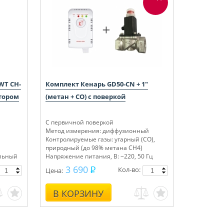
WT CH-
Комплект Кенарь GD50-CN + 1"
тором
(метан + СО) с поверкой
С первичной поверкой
Метод измерения: диффузионный
Контролируемые газы: угарный (СО),
природный (до 98% метана СН4)
ольный
Напряжение питания, В: ~220, 50 Гц
3 690
Кол-во:
Цена:
В КОРЗИНУ