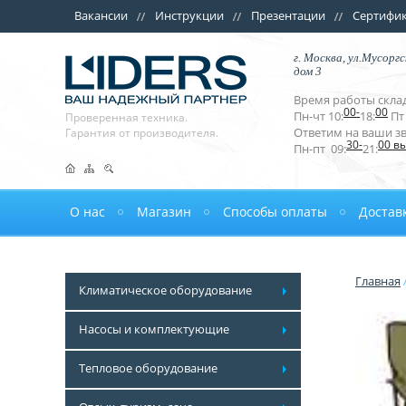
Вакансии
Инструкции
Презентации
Сертифи
г. Москва, ул.Мусоргс
дом 3
Время работы склад
00-
00
Пн-чт 10:
18:
Пт 
Проверенная техника.
Ответим на ваши з
Гарантия от производителя.
30-
00 в
Пн-пт 09:
21:
О нас
Магазин
Способы оплаты
Достав
Главная
Климатическое оборудование
Насосы и комплектующие
Тепловое оборудование