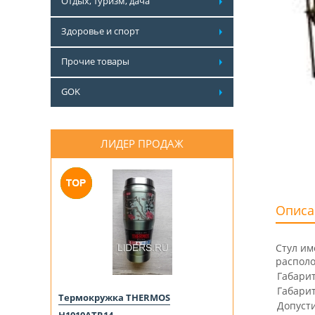
Отдых, туризм, дача
Здоровье и спорт
Прочие товары
GOK
ЛИДЕР ПРОДАЖ
Описа
Стул им
располо
Габарит
Габари
Термокружка THERMOS
Допусти