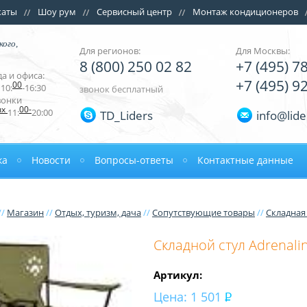
каты
Шоу рум
Сервисный центр
Монтаж кондиционеров
кого,
Для регионов:
Для Москвы:
8 (800) 250 02 82
+7 (495) 7
а и офиса:
+7 (495) 9
00
10:
-16:30
звонок бесплатный
вонки
ых
00-
11:
20:00
TD_Liders
info@lide
ка
Новости
Вопросы-ответы
Контактные данные
//
Магазин
//
Отдых, туризм, дача
//
Сопутствующие товары
//
Складная
Складной стул Adrenali
Артикул:
Цена:
1 501