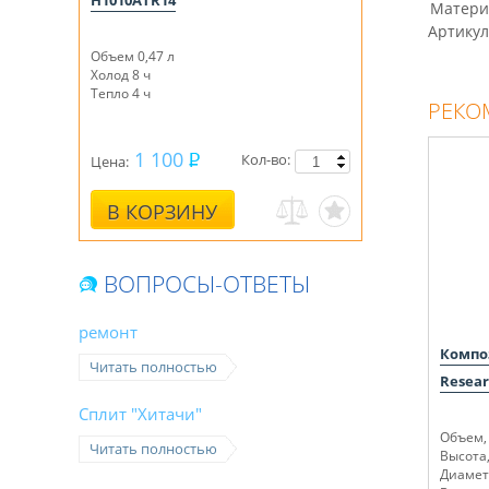
H1010ATR14
Матери
Артикул
Объем 0,47 л
Холод 8 ч
Тепло 4 ч
РЕКО
1 100
Кол-во:
Цена:
В КОРЗИНУ
ВОПРОСЫ-ОТВЕТЫ
ремонт
Компо
Читать полностью
Resear
Сплит "Хитачи"
Объем, 
Читать полностью
Высота,
Диаметр