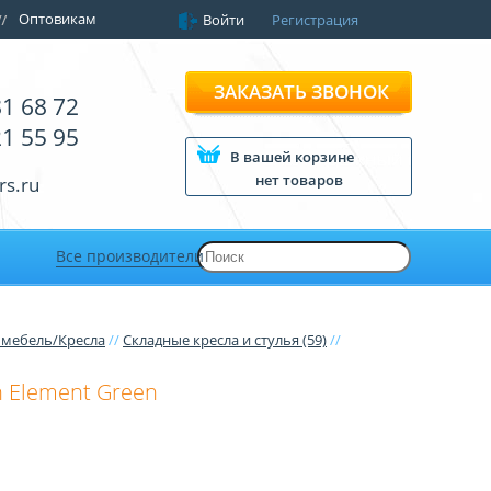
Оптовикам
Войти
Регистрация
ЗАКАЗАТЬ ЗВОНОК
81 68 72
21 55 95
В вашей корзине
нет товаров
rs.ru
Все производители
 мебель/Кресла
//
Складные кресла и стулья (59)
//
n Element Green