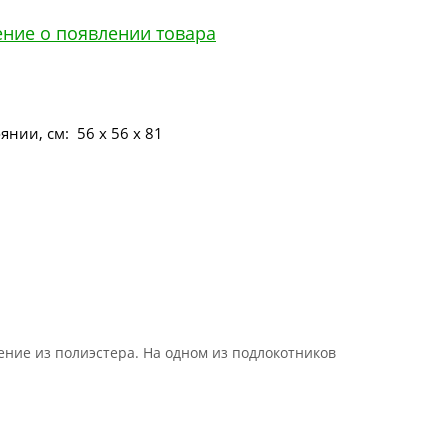
ение о появлении товара
нии, см: 56 х 56 х 81
ние из полиэстера. На одном из подлокотников