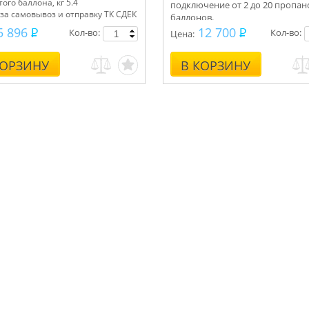
того баллона, кг 5.4
подключение от 2 до 20 пропа
за самовывоз и отправку ТК СДЕК
баллонов.
.
Укомплектуем под ключ.
5 896
12 700
Кол-во:
Кол-во:
Цена:
Консультации, монтаж.
КОРЗИНУ
В КОРЗИНУ