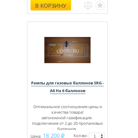
В КОРЗИНУ
Рампы для газовых баллонов SRG -
A6 На 6 баллонов
Оптимальное соотношение цены и
качества товара!
автономной газификация.
подключение от 2 до 20 пропановых
баллонов.
Укомплектуем под ключ.
18 200
Кол-во:
Цена: