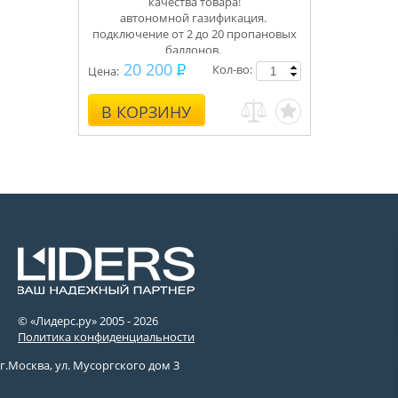
качества товара!
автономной газификация.
подключение от 2 до 20 пропановых
баллонов.
Укомплектуем под ключ.
20 200
Кол-во:
Цена:
Консультации, монтаж.
В КОРЗИНУ
© «Лидерс.ру» 2005 -
2026
Политика конфиденциальности
г.Москва, ул. Мусоргского дом 3