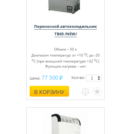
Переносной автохолодильник
TB65 /NEW/
Объем – 50 л
0
Диапазон температур: от +10
С до -20
0
0
С (при внешней температуре +32
С)
Функция нагрева – нет
77 500
Кол-во:
Цена:
В КОРЗИНУ