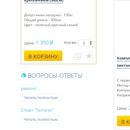
креплением (300см)
Допустимая нагрузка - 100кг
Общая длина - 300см
Цвет - зеленый,красный,синий
1 350
Кол-во:
Цена:
В КОРЗИНУ
Компле
(метан
ВОПРОСЫ-ОТВЕТЫ
С перв
Метод 
ремонт
Контро
Напряже
Читать полностью
Цена:
Сплит "Хитачи"
Читать полностью
В 