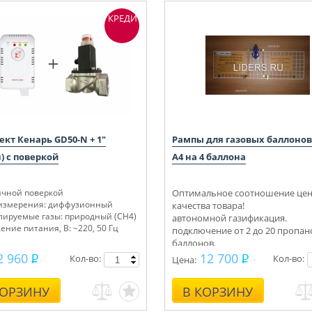
КРЕДИТ
кт Кенарь GD50-N + 1"
Рампы для газовых баллонов
) с поверкой
А4 на 4 баллона
ичной поверкой
Оптимальное соотношение цен
измерения: диффузионный
качества товара!
лируемые газы: природный (СН4)
автономной газификация.
ние питания, В: ~220, 50 Гц
подключение от 2 до 20 пропа
баллонов.
Укомплектуем под ключ.
2 960
12 700
Кол-во:
Кол-во:
Цена:
Консультации, монтаж.
КОРЗИНУ
В КОРЗИНУ