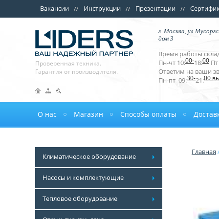
Вакансии
Инструкции
Презентации
Сертифи
г. Москва, ул.Мусоргс
дом 3
Время работы склад
00-
00
Пн-чт 10:
18:
Пт 
Проверенная техника.
Ответим на ваши з
Гарантия от производителя.
30-
00 в
Пн-пт 09:
21:
О нас
Магазин
Способы оплаты
Достав
Главная
Климатическое оборудование
Насосы и комплектующие
Тепловое оборудование