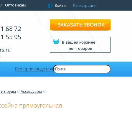
Оптовикам
Войти
Регистрация
ЗАКАЗАТЬ ЗВОНОК
81 68 72
21 55 95
В вашей корзине
нет товаров
rs.ru
Все производители
 и пруды
//
Аксессуары
//
ссейна прямоугольная