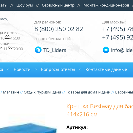
каты
Шоу рум
Сервисный центр
Монтаж кондиционеров
кого,
Для регионов:
Для Москвы:
8 (800) 250 02 82
+7 (495) 7
а и офиса:
+7 (495) 9
00
10:
-16:30
звонок бесплатный
вонки
ых
00-
11:
20:00
TD_Liders
info@lide
ка
Новости
Вопросы-ответы
Контактные данные
//
Магазин
//
Отдых, туризм, дача
//
Товары для дома и дачи
//
Бассейны
Крышка Bestway для ба
414х216 см
Артикул: