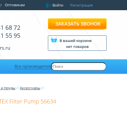
Оптовикам
Войти
Регистрация
ЗАКАЗАТЬ ЗВОНОК
81 68 72
21 55 95
В вашей корзине
нет товаров
rs.ru
Все производители
 и пруды
//
Аксессуары
//
EX Filter Pump 56634