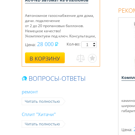
AUV-ND автомат на 6 баллонов
РЕКО
Автономное газоснабжение для дома,
дачи. подключение
от 2 до 20 пропановых баллонов.
Немецкое качество!
Укомплектуем под ключ. Консультации,
монтаж.
28 000
Кол-во:
Цена:
В КОРЗИНУ
ВОПРОСЫ-ОТВЕТЫ
Компл
ремонт
камино
Читать полностью
широки
габарит
Сплит "Хитачи"
Читать полностью
Цена: