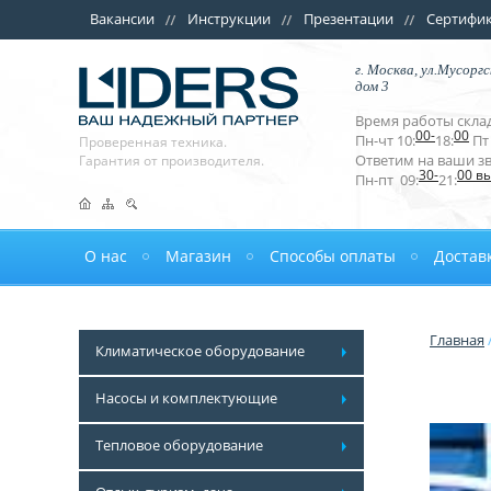
Вакансии
Инструкции
Презентации
Сертифи
г. Москва, ул.Мусоргс
дом 3
Время работы склад
00-
00
Пн-чт 10:
18:
Пт 
Проверенная техника.
Ответим на ваши з
Гарантия от производителя.
30-
00 в
Пн-пт 09:
21:
О нас
Магазин
Способы оплаты
Достав
Главная
Климатическое оборудование
Насосы и комплектующие
Тепловое оборудование