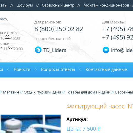
каты
Шоу рум
Сервисный центр
Монтаж кондиционеров
кого,
Для регионов:
Для Москвы:
8 (800) 250 02 82
+7 (495) 7
а и офиса:
+7 (495) 9
00
10:
-16:30
звонок бесплатный
вонки
ых
00-
11:
20:00
TD_Liders
info@lide
ка
Новости
Вопросы-ответы
Контактные данные
//
Магазин
//
Отдых, туризм, дача
//
Товары для дома и дачи
//
Бассейны
Фильтрующий насос INT
Артикул:
Цена:
7 500