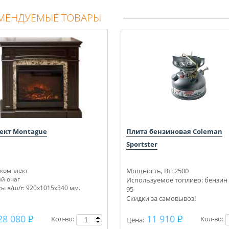
МЕНДУЕМЫЕ ТОВАРЫ
ект Montague
Плита бензиновая Coleman
Sportster
комплект
Мощность, Вт: 2500
й очаг
Используемое топливо: бензин 
ы в/ш/г: 920х1015х340 мм.
95
Скидки за самовывоз!
28 080
11 910
Кол-во:
Кол-во:
Цена: