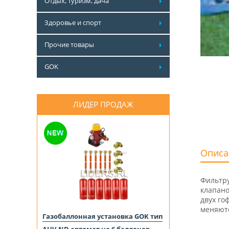
Отдых, туризм, дача
Здоровье и спорт
Прочие товары
GOK
ЛИДЕР ПРОДАЖ
Описа
Фильтру
клапано
двух го
меняютс
Газобаллонная установка GOK тип