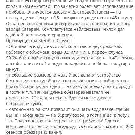
воде. Конусовидный резиновый ободок плотно прилегает к
горлышкам емкостей, что заметно облегчает использование
прибора. Отличается высоким быстродействием — на
полную дезинфекцию 0,5 л жидкости уходит всего 45 секунд.
Оснащен светоиндикацией результатов очистки и низкого
заряда батарей. Комплектуется нейлоновым чехлом для
удобной переноски и хранения.
Преимущества SteriPen Classic:
• Очищает в воду с высокой скоростью в двух режимах.
Работает с объемами воды 0,5 или 1 л. В первом случае
99,9% бактерий и вирусов ликвидируется всего за 45 секунд,
а чтобы очистить 1 л воды понадобится не более полутора
минут.
• Небольшие размеры и малый вес делают устройство
беспрецедентно удобным в использовании: прибор можно
брать с собой куда угодно — на дачу, в поездку, на природу,
в гости и т.п. Так как длина обеззараживателя не
превышает 20 см, для него найдется место даже в
небольшой сумке!
• Автономная работа позволит очищать воду везде, где бы
Вы ни находились — на берегу озера, в гостинице, в лесу и
т.п. Подключения к электросети не требуется! Одного
комплекта никель-металлгидридных батарей хватает на 200
сеансов обеззараживания.