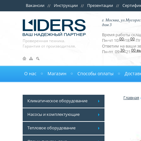
Вакансии
Инструкции
Презентации
Сертифи
г. Москва, ул.Мусоргс
дом 3
Время работы склад
00-
00
Пн-чт 10:
18:
Пт 
Проверенная техника.
Ответим на ваши з
Гарантия от производителя.
30-
00 в
Пн-пт 09:
21:
О нас
Магазин
Способы оплаты
Достав
Главная
Климатическое оборудование
Насосы и комплектующие
Тепловое оборудование