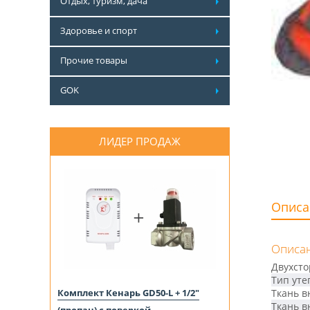
Отдых, туризм, дача
Здоровье и спорт
Прочие товары
GOK
ЛИДЕР ПРОДАЖ
Описа
Описан
Двухсто
Тип уте
Комплект Кенарь GD50-L + 1/2"
Ткань в
Ткань в