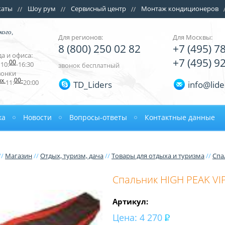
каты
Шоу рум
Сервисный центр
Монтаж кондиционеров
кого,
Для регионов:
Для Москвы:
8 (800) 250 02 82
+7 (495) 7
а и офиса:
+7 (495) 9
00
10:
-16:30
звонок бесплатный
вонки
ых
00-
11:
20:00
TD_Liders
info@lide
ка
Новости
Вопросы-ответы
Контактные данные
//
Магазин
//
Отдых, туризм, дача
//
Товары для отдыха и туризма
//
Спа
Спальник HIGH PEAK V
Артикул:
Цена:
4 270