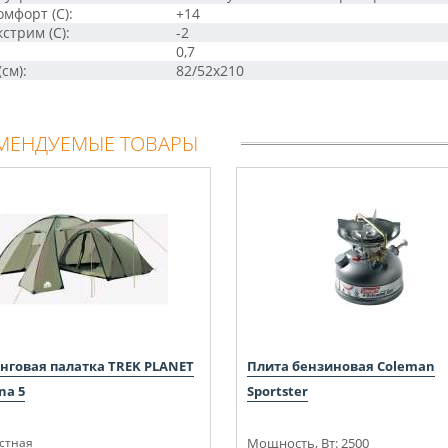
омфорт (С):
+14
стрим (С):
-2
0,7
см):
82/52x210
МЕНДУЕМЫЕ ТОВАРЫ
нговая палатка TREK PLANET
Плита бензиновая Coleman
na 5
Sportster
естная
Мощность, Вт: 2500