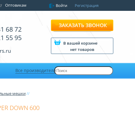
Оптовикам
Войти
Регистрация
ЗАКАЗАТЬ ЗВОНОК
81 68 72
21 55 95
В вашей корзине
нет товаров
rs.ru
Все производители
льные мешки
//
IPER DOWN 600