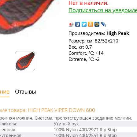
Нет в наличии.
Подписаться на уведомл
Производитель:
High Peak
Размер, см: 82/52x210
Вес, кг: 0,7
Comfort, °С: +14
Extreme, °С: -2
ние
Отзывы
ие товара: HIGH PEAK VIPER DOWN 600
ронняя молния. Система, препятствующая заеданию молнии.
плителя:
Утиный пух
нешняя:
100% Nylon 40D/297T Rip Stop
нутренняя:
100% Nylon 40D/255T Rip Stop