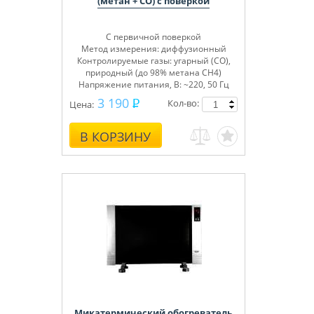
(метан + СО) с поверкой
С первичной поверкой
Метод измерения: диффузионный
Контролируемые газы: угарный (СО),
природный (до 98% метана СН4)
Напряжение питания, В: ~220, 50 Гц
3 190
Кол-во:
Цена:
В КОРЗИНУ
Микатермический обогреватель