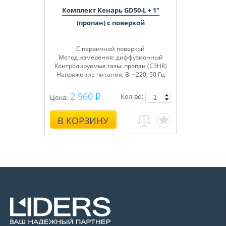
Комплект Кенарь GD50-L + 1"
(пропан) с поверкой
С первичной поверкой
Метод измерения: диффузионный
Контролируемые газы: пропан (C3H8)
Напряжение питания, В: ~220, 50 Гц
2 960
Кол-во:
Цена:
В КОРЗИНУ