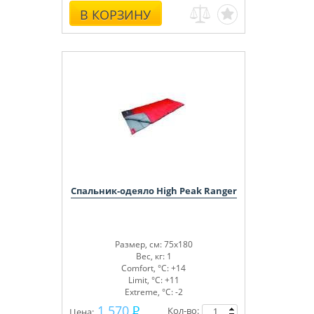
положения джойстиком с панели
В КОРЗИНУ
оператора, направление
горизонтального выброса снега — 190°,
количество скоростей — 6 вперед, 2
назад, электрозапуск — 230 В и ручной
запуск, фара, скребок для чистки узлов
и механизмов.
Спальник-одеяло High Peak Ranger
Размер, см: 75x180
Вес, кг: 1
Comfort, °С: +14
Limit, °С: +11
Extreme, °С: -2
1 570
Кол-во:
Цена: