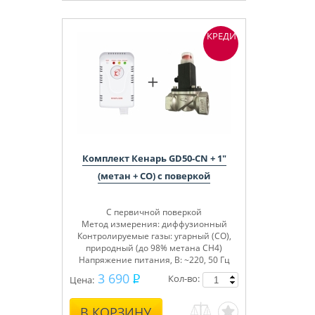
КРЕДИТ
Комплект Кенарь GD50-CN + 1"
(метан + СО) с поверкой
С первичной поверкой
Метод измерения: диффузионный
Контролируемые газы: угарный (СО),
природный (до 98% метана СН4)
Напряжение питания, В: ~220, 50 Гц
3 690
Кол-во:
Цена:
В КОРЗИНУ