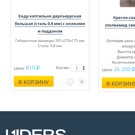
Кедр коптильня двухъярусная
Кресло-га
большая (сталь 0,8 мм) с ножками
(полиамид св
и поддоном
Габаритные размеры: 501x270x175 мм
Оптовая цена з
Сталь: 0,8 мм
отгрузк
Высота кр
Диаметр о
Выдерживаем
810
Кол-во:
Цена:
26 200
Цена:
В КОРЗИНУ
В КОРЗИН