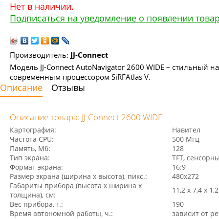
Нет в наличии.
Подписаться на уведомление о появлении това
Производитель:
JJ-Connect
Модель JJ-Connect AutoNavigator 2600 WIDE – стильный н
современным процессором SiRFAtlas V.
Описание
Отзывы
Описание товара: JJ-Connect 2600 WIDE
Картография:
Навител
Частота CPU:
500 Мгц
Память, Мб:
128
Тип экрана:
TFT, сенсорн
Формат экрана:
16:9
Размер экрана (ширина х высота), пикс.:
480x272
Габариты прибора (высота х ширина х
11,2 x 7,4 x 1,
толщина), см:
Вес прибора, г.:
190
Время автономной работы, ч.:
зависит от р