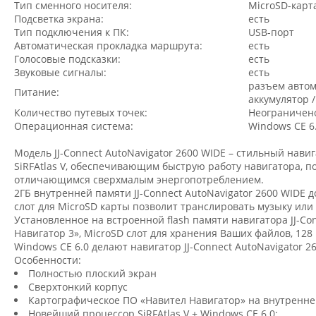
Тип сменного носителя:
MicroSD-карт
Подсветка экрана:
есть
Тип подключения к ПК:
USB-порт
Автоматическая прокладка маршрута:
есть
Голосовые подсказки:
есть
Звуковые сигналы:
есть
разъем автом
Питание:
аккумулятор 
Количество путевых точек:
Неограничен
Операционная система:
Windows CE 6
Модель JJ-Connect AutoNavigator 2600 WIDE – стильный нав
SiRFAtlas V, обеспечивающим быструю работу навигатора, 
отличающимся сверхмалым энергопотреблением.
2ГБ внутренней памяти JJ-Connect AutoNavigator 2600 WIDE
слот для MicroSD карты позволит транслировать музыку или
Установленное на встроенной flash памяти навигатора JJ-C
Навигатор 3», MicroSD слот для хранения Ваших файлов, 12
Windows CE 6.0 делают навигатор JJ-Connect AutoNavigator
Особенности:
Полностью плоский экран
Сверхтонкий корпус
Картографическое ПО «Навител Навигатор» на внутренней
Новейший процессор SiRFAtlas V + Windows CE 6.0;