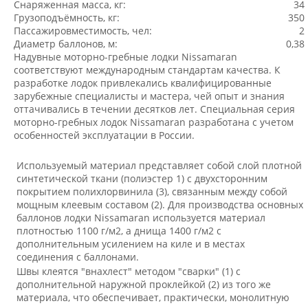
Снаряженная масса, кг:
34
Грузоподъёмность, кг:
350
Пассажировместимость, чел:
2
Диаметр баллонов, м:
0,38
Надувные моторно-гребные лодки
Nissamaran
соответствуют международным стандартам качества. К
разработке лодок привлекались квалифицированные
зарубежные специалисты и мастера, чей опыт и знания
оттачивались в течении десятков лет. Специальная серия
моторно-гребных лодок
Nissamaran
разработана с учетом
особенностей эксплуатации в России.
Используемый материал представляет собой слой плотной
синтетической ткани (полиэстер 1) с двухсторонним
покрытием полихлорвинила (3), связанным между собой
мощным клеевым составом (2). Для производства основных
баллонов лодки
Nissamaran
используется материал
плотностью 1100 г/м
2
, а днища 1400 г/м
2
с
дополнительным усилением на киле и в местах
соединения с баллонами.
Швы клеятся "внахлест" методом "сварки" (1) с
дополнительной наружной проклейкой (2) из того же
материала, что обеспечивает, практически, монолитную