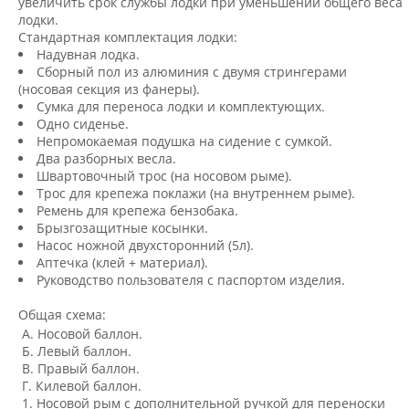
увеличить срок службы лодки при уменьшении общего веса
лодки.
Стандартная комплектация лодки:
Надувная лодка.
Сборный пол из алюминия с двумя стрингерами
(носовая секция из фанеры).
Сумка для переноса лодки и комплектующих.
Одно сиденье.
Непромокаемая подушка на сидение с сумкой.
Два разборных весла.
Швартовочный трос (на носовом рыме).
Трос для крепежа поклажи (на внутреннем рыме).
Ремень для крепежа бензобака.
Брызгозащитные косынки.
Насос ножной двухсторонний (5л).
Аптечка (клей + материал).
Руководство пользователя с паспортом изделия.
Общая схема:
А
. Носовой баллон.
Б
. Левый баллон.
В
. Правый баллон.
Г
. Килевой баллон.
1
. Носовой рым с дополнительной ручкой для переноски