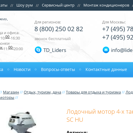
каты
Шоу рум
Сервисный центр
Монтаж кондиционеров
кого,
Для регионов:
Для Москвы:
8 (800) 250 02 82
+7 (495) 7
а и офиса:
+7 (495) 9
00
10:
-16:30
звонок бесплатный
вонки
ых
00-
11:
20:00
TD_Liders
info@lide
ка
Новости
Вопросы-ответы
Контактные данные
//
Магазин
//
Отдых, туризм, дача
//
Товары для отдыха и туризма
//
Лод
 моторы
//
Лодочный мотор 4-х та
SC HU
Артикул: