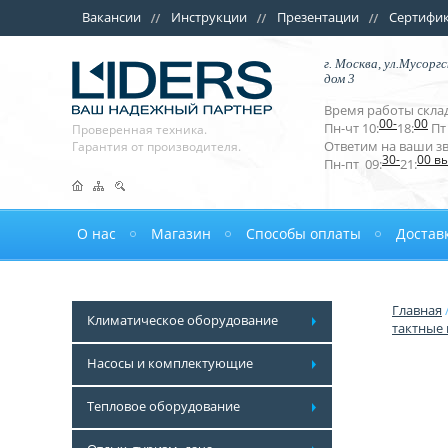
Вакансии
Инструкции
Презентации
Сертифи
г. Москва, ул.Мусоргс
дом 3
Время работы склад
00-
00
Пн-чт 10:
18:
Пт 
Проверенная техника.
Ответим на ваши з
Гарантия от производителя.
30-
00 в
Пн-пт 09:
21:
О нас
Магазин
Способы оплаты
Достав
Главная
Климатическое оборудование
тактные
Насосы и комплектующие
Тепловое оборудование