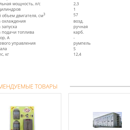
ьная мощность, л/с
2,3
цилиндров
1
3
57
 объем двигателя, см
а охлаждения
возд.
 запуска
ручная
 подачи топлива
карб.
ор, A
-
евого управления
румпель
ала
S
с, кг
12,4
МЕНДУЕМЫЕ ТОВАРЫ