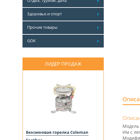
Отдых, туризм, дача
Здоровье и спорт
Прочие товары
GOK
ЛИДЕР ПРОДАЖ
Описа
Описан
Модель 
Им с ле
Бензиновая горелка Coleman
Модифи