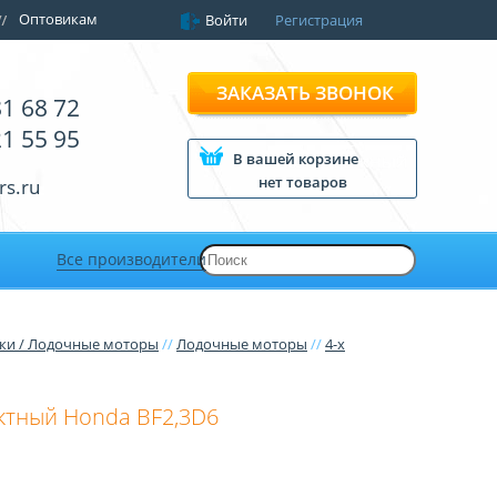
Оптовикам
Войти
Регистрация
ЗАКАЗАТЬ ЗВОНОК
81 68 72
21 55 95
В вашей корзине
нет товаров
rs.ru
Все производители
ки / Лодочные моторы
//
Лодочные моторы
//
4-х
ктный Honda BF2,3D6