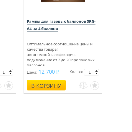
Рампы для газовых баллонов SRG-
А4 на 4 баллона
Оптимальное соотношение цены и
качества товара!
автономной газификация.
подключение от 2 до 20 пропановых
баллонов.
Укомплектуем под ключ.
12 700
Кол-во:
Цена:
Консультации, монтаж.
В КОРЗИНУ