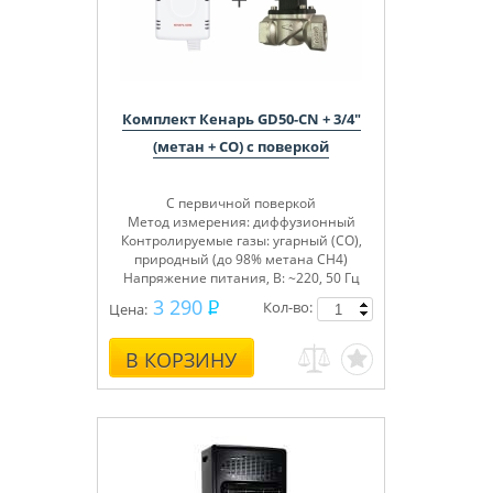
Комплект Кенарь GD50-CN + 3/4"
(метан + СО) с поверкой
С первичной поверкой
Метод измерения: диффузионный
Контролируемые газы:
угарный (СО),
природный (до 98% метана СН4)
Напряжение питания, В: ~220, 50 Гц
3 290
Кол-во:
Цена:
В КОРЗИНУ