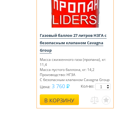
Газовый баллон 27 литров НЗГА с
безопасным клапаном Cavagna
Group
Масса сжиженного газа (пропана), кг:
11,4
Масса пустого баллона, кг: 14,2
Производство: НГЗА
С безопасным клапаном
Cavagna Group
Италия
3 760
Кол-во:
Цена:
В КОРЗИНУ