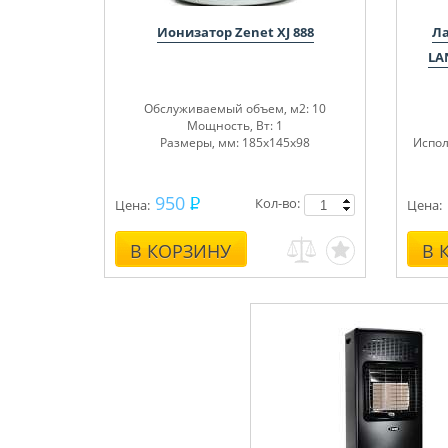
Ионизатор Zenet XJ 888
Ла
LA
Обслуживаемый объем, м
2
: 10
Мощность, Вт: 1
Размеры, мм: 185х145х98
Испол
950
Кол-во:
Цена:
Цена:
В КОРЗИНУ
В 