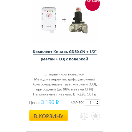
КРЕДИТ
Комплект Кенарь GD50-CN + 1/2"
(метан + СО) с поверкой
С первичной поверкой
Метод измерения: диффузионный
Контролируемые газы: угарный (СО),
природный (до 98% метана СН4)
Напряжение питания, В: ~220, 50 Гц
3 190
Кол-во:
Цена:
В КОРЗИНУ