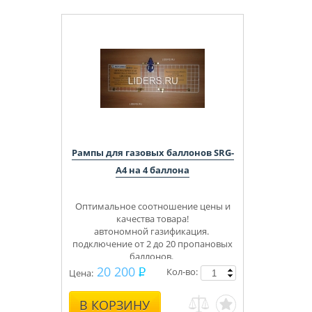
Рампы для газовых баллонов SRG-
А4 на 4 баллона
Оптимальное соотношение цены и
качества товара!
автономной газификация.
подключение от 2 до 20 пропановых
баллонов.
Укомплектуем под ключ.
20 200
Кол-во:
Цена:
Консультации, монтаж.
В КОРЗИНУ