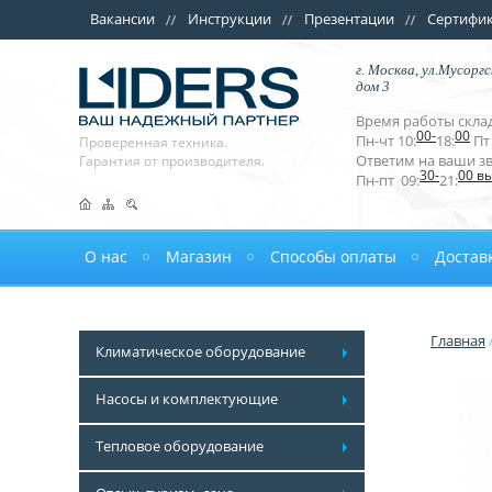
Вакансии
Инструкции
Презентации
Сертифи
г. Москва, ул.Мусоргс
дом 3
Время работы склад
00-
00
Пн-чт 10:
18:
Пт 
Проверенная техника.
Ответим на ваши з
Гарантия от производителя.
30-
00 в
Пн-пт 09:
21:
О нас
Магазин
Способы оплаты
Достав
Главная
Климатическое оборудование
Насосы и комплектующие
Тепловое оборудование