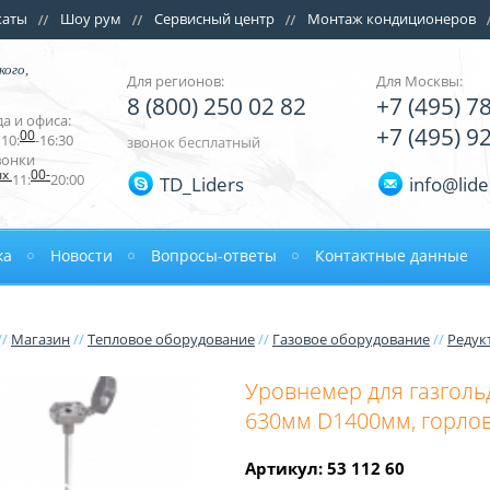
каты
Шоу рум
Сервисный центр
Монтаж кондиционеров
кого,
Для регионов:
Для Москвы:
8 (800) 250 02 82
+7 (495) 7
а и офиса:
+7 (495) 9
00
10:
-16:30
звонок бесплатный
вонки
ых
00-
11:
20:00
TD_Liders
info@lide
ка
Новости
Вопросы-ответы
Контактные данные
//
Магазин
//
Тепловое оборудование
//
Газовое оборудование
//
Редук
Уровнемер для газгольд
630мм D1400мм, горлов
Артикул: 53 112 60