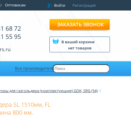
Оптовикам
Войти
Регистрация
ЗАКАЗАТЬ ЗВОНОК
81 68 72
21 55 95
В вашей корзине
нет товаров
rs.ru
Все производители
торы для газгольдера (комплектующие) GOK, SRG (54)
//
ера SL 1510мм, FL
ина 800 мм.