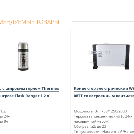
МЕНДУЕМЫЕ ТОВАРЫ
с с широким горлом Thermos
Конвектор электрический W
Purpose Flask Ranger 1.2 л
08TT со встроенным вентиля
1,2л
Мощность, Вт: 750/1250/2000
до 24ч
Термостат: механический (с 24-х
до 8ч
часовым таймером)
Обогрев, м2: до 23
Тип установки: Настенный/Нап