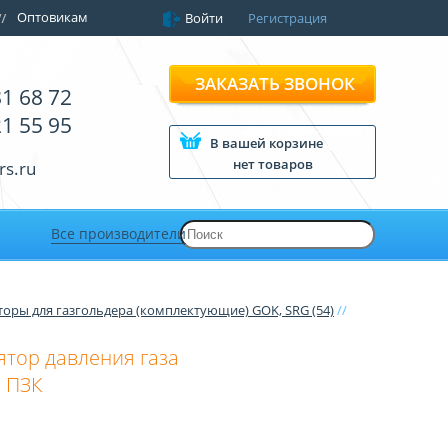
Оптовикам
Войти
Регистрация
ЗАКАЗАТЬ ЗВОНОК
81 68 72
21 55 95
В вашей корзине
нет товаров
rs.ru
Все производители
торы для газгольдера (комплектующие) GOK, SRG (54)
//
ятор давления газа
, ПЗК