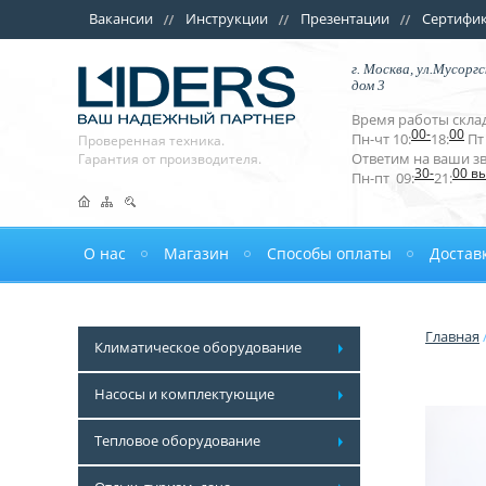
Вакансии
Инструкции
Презентации
Сертифи
г. Москва, ул.Мусоргс
дом 3
Время работы склад
00-
00
Пн-чт 10:
18:
Пт 
Проверенная техника.
Ответим на ваши з
Гарантия от производителя.
30-
00 в
Пн-пт 09:
21:
О нас
Магазин
Способы оплаты
Достав
Главная
Климатическое оборудование
Насосы и комплектующие
Тепловое оборудование