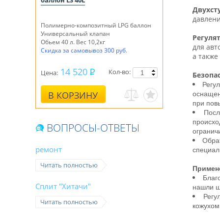
баллон LS 40L
Двухсту
давлени
Полимерно-композитный LPG баллон
Универсальный клапан
Регулят
Обьем 40 л. Вес 10,2кг
для авт
Скидка за самовывоз 300 руб.
а также
14 520
Кол-во:
Цена:
Безопас
Регу
В КОРЗИНУ
оснащен
при пов
Посл
происхо
ВОПРОСЫ-ОТВЕТЫ
огранич
Обра
ремонт
специал
Читать полностью
Примен
Благ
Сплит "Хитачи"
нашли ш
Регу
Читать полностью
кожухом