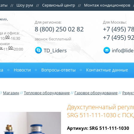
каты
Шоу рум
Сервисный центр
Монтаж кондиционеров
кого,
Для регионов:
Для Москвы:
8 (800) 250 02 82
+7 (495) 7
а и офиса:
+7 (495) 9
00
10:
-16:30
звонок бесплатный
вонки
ых
00-
11:
20:00
TD_Liders
info@lide
ка
Новости
Вопросы-ответы
Контактные данные
//
Магазин
//
Тепловое оборудование
//
Газовое оборудование
//
Редук
Двухступенчатый регул
SRG 511-111-1030 с ПСК
Артикул: SRG 511-111-1030