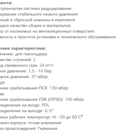
ности:
ступенчатая система редуцирования
ержание стабильного низкого давления
рный и сбросной клапаны в комплекте
цкое качество сборки и материалов
тр от насекомых на вентиляционных отверстиях
ность и простота установки и технического обслуживания
ские характеристики:
ачение:
для газгольдера
2
чество ступеней:
24 кг/ч
од сжиженного газа:
1.5 - 16 бар
ное давление:
37 мбар
дное давление:
да
130 мбар
ение срабатывания ПСК:
да
100 мбар
ение срабатывания ПЗК (OPSO):
:
POL
оединение на входе
:
G ½″
оединение на выходе
o
: от
азон рабочих температур
−20 до 50 C
риал корпуса:
сплав алюминия
:
на происхождения
Германия