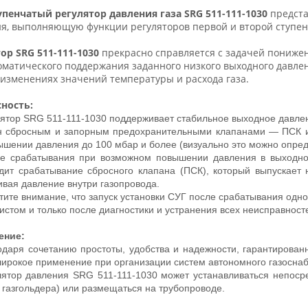
пенчатый регулятор давления газа SRG 511-111-1030
предста
я, выполняющую функции регуляторов первой и второй ступен
ор SRG 511-111-1030
прекрасно справляется с задачей понижен
оматического поддержания заданного низкого выходного давления
 изменениях значений температуры и расхода газа.
ность:
лятор SRG 511-111-1030 поддерживает стабильное выходное давлен
 сбросным и запорным предохранительными клапанами — ПСК и 
ышении давления до 100 мбар и более (визуально это можно опред
е срабатывания при возможном повышении давления в выходном
дит срабатывание сбросного клапана (ПСК), который выпускает
ивая давление внутри газопровода.
тите внимание, что запуск установки СУГ после срабатывания одно
истом и только после диагностики и устранения всех неисправност
ение:
одаря сочетанию простоты, удобства и надежности, гарантирова
ирокое применение при организации систем автономного газоснаб
лятор давления SRG 511-111-1030 может устанавливаться непоср
 газгольдера) или размещаться на трубопроводе.