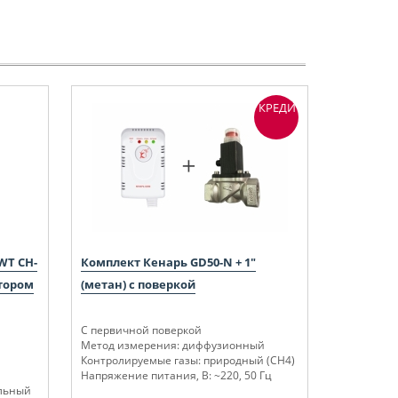
КРЕДИТ
WT CH-
Комплект Кенарь GD50-N + 1"
тором
(метан) с поверкой
С первичной поверкой
Метод измерения: диффузионный
Контролируемые газы: природный (СН4)
Напряжение питания, В: ~220, 50 Гц
ольный