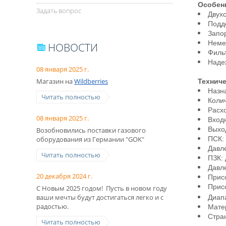
Особен
Задать вопрос
Двух
Подд
Запо
Неме
НОВОСТИ
Филь
Надеж
08 января 2025 г.
Магазин на
Wildberries
Техниче
Назн
Читать полностью
Коли
Расх
08 января 2025 г.
Вход
Выхо
Возобновились поставки газового
оборудования из Германии "GOK"
ПСК:
Давл
Читать полностью
ПЗК: 
Давл
20 декабря 2024 г.
Прис
Прис
С Новым 2025 годом! Пусть в новом году
ваши мечты будут достигаться легко и с
Диап
радостью.
Мате
Стра
Читать полностью