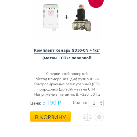
Комплект Кенарь GD50-CN + 1/2"
(метан + СО) с поверкой
С первичной поверкой
Метод измерения: диффузионный
Контролируемые газы: угарный (СО),
природный (до 98% метана СН4)
Напряжение питания, В: ~220, 50 Гц
3 190
Кол-во:
Цена:
В КОРЗИНУ