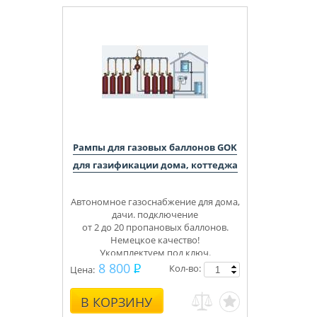
Рампы для газовых баллонов GOK
для газификации дома, коттеджа
Автономное газоснабжение для дома,
дачи. подключение
от 2 до 20 пропановых баллонов.
Немецкое качество!
Укомплектуем под ключ.
Консультации, монтаж.
8 800
Кол-во:
Цена:
В КОРЗИНУ