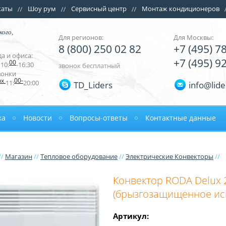
каты
Шоу рум
Сервисный центр
Монтаж кондиционеров
кого,
Для регионов:
Для Москвы:
8 (800) 250 02 82
+7 (495) 7
а и офиса:
+7 (495) 9
00
10:
-16:30
звонок бесплатный
вонки
ых
00-
11:
20:00
TD_Liders
info@lide
ка
Новости
Вопросы-ответы
Контактные данные
//
Магазин
//
Тепловое оборудование
//
Электрические Конвекторы
//
Конвектор RODA Delux 
(брызгозащищенное ис
Артикул: