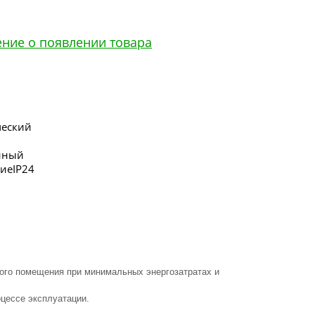
ение о появлении товара
ский
нный
иеIP24
ого помещения при минимальных энергозатратах и
цессе эксплуатации.