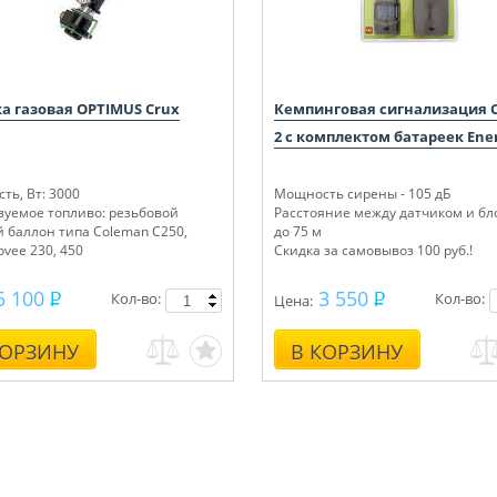
а газовая OPTIMUS Crux
Кемпинговая сигнализация 
2 с комплектом батареек Ener
ть, Вт: 3000
Мощность сирены - 105 дБ
зуемое топливо: резьбовой
Расстояние между датчиком и бл
й баллон типа Coleman C250,
до 75 м
ovee 230, 450
Скидка за самовывоз 100 руб.!
5 100
3 550
Кол-во:
Кол-во:
Цена:
КОРЗИНУ
В КОРЗИНУ