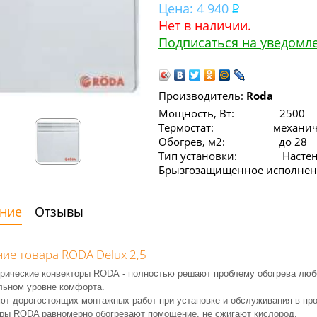
Цена:
4 940
Нет в наличии.
Подписаться на уведомл
Производитель:
Roda
Мощность, Вт: 2500
Термостат: механиче
Обогрев, м2: до 28
Тип установки: Насте
Брызгозащищенное исполнен
ние
Отзывы
ие товара RODA Delux 2,5
рические конвекторы RODA - полностью решают проблему обогрева люб
льном уровне комфорта.
ют дорогостоящих монтажных работ при установке и обслуживания в про
оры RODA р
авномерно обогревают помощение, не сжигают кислород.