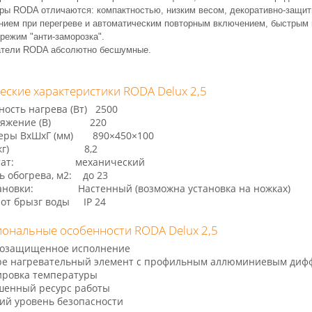
ры RODA отличаются: компактностью, низким весом, декоративно-защи
ием при перегреве и автоматическим повторным включением, быстрым 
режим "анти-заморозка".
атели RODA абсолютно бесшумные.
еские характеристики RODA Delux 2,5
ость нагрева (Вт) 2500
ряжение (В) 220
еры ВхШхГ (мм) 890×450×100
с (кг) 8,2
остат: механический
 обогрева, м2: до 23
тановки: Настенный (возможна установка на ножках)
от брызг воды IP 24
ональные особенности RODA Delux 2,5
гозащищенное исполнение
ape нагревательный элемент с профильным аллюминиевым диф
ировка температуры
шенный ресурс работы
ий уровень безопасности