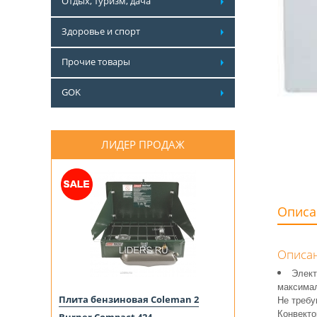
Отдых, туризм, дача
Здоровье и спорт
Прочие товары
GOK
ЛИДЕР ПРОДАЖ
Описа
Описан
Элект
максима
Плита бензиновая Coleman 2
Не требу
Конвект