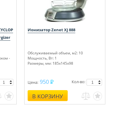
CYCLOP
Ионизатор Zenet XJ 888
gizer
Обслуживаемый объем, м
2
: 10
оком -
Мощность, Вт: 1
Размеры, мм: 185х145х98
950
Кол-во:
Цена:
В КОРЗИНУ