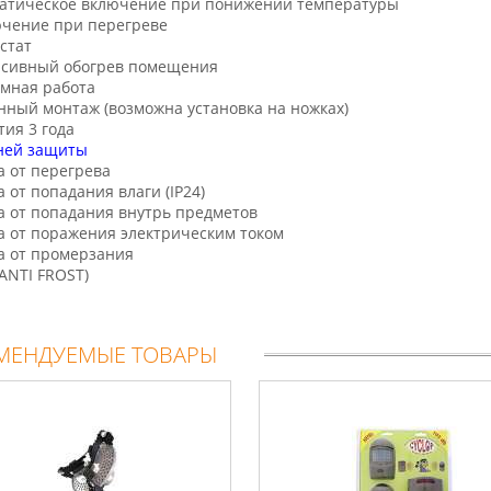
матическое включение при понижении температуры
ючение при перегреве
стат
нсивный обогрев помещения
мная работа
нный монтаж (возможна установка на ножках)
тия 3 года
ней защиты
а от перегрева
а от попадания влаги (IP24)
а от попадания внутрь предметов
а от поражения электрическим током
а от промерзания
ANTI FROST)
МЕНДУЕМЫЕ ТОВАРЫ