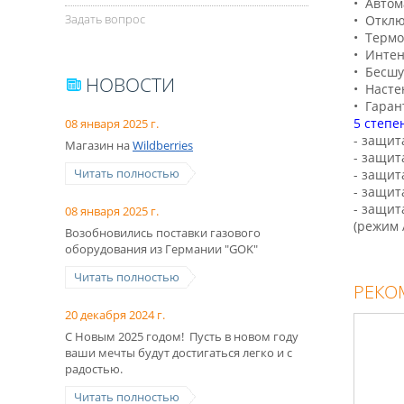
• Авто
Задать вопрос
• Откл
• Термо
• Инте
• Бесшу
НОВОСТИ
• Насте
• Гаран
5 степе
08 января 2025 г.
- защит
Магазин на
Wildberries
- защит
Читать полностью
- защит
- защит
- защит
08 января 2025 г.
(режим 
Возобновились поставки газового
оборудования из Германии "GOK"
Читать полностью
РЕКО
20 декабря 2024 г.
С Новым 2025 годом! Пусть в новом году
ваши мечты будут достигаться легко и с
радостью.
Читать полностью