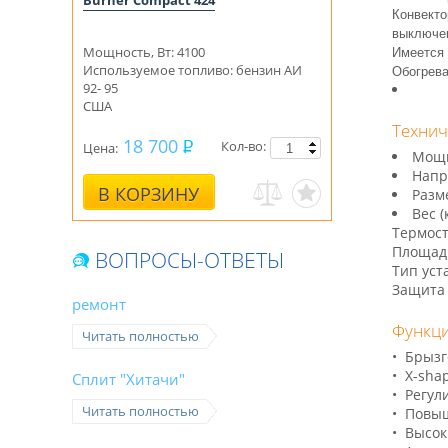
Burner Compact 424
Конвекто
выключен
Мощность, Вт: 4100
Имеется 
Используемое топливо: бензин АИ
Обогрев
92- 95
США
Технич
18 700
Кол-во:
Цена:
Мощн
Нап
В КОРЗИНУ
Разм
Ве
Терм
Площадь
ВОПРОСЫ-ОТВЕТЫ
Тип ус
Защита 
ремонт
Функци
Читать полностью
• Брыз
• Х-sh
Сплит "Хитачи"
• Регул
Читать полностью
• Повы
• Высок