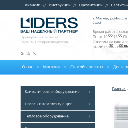
Вакансии
Инструкции
Презентации
Сертифи
г. Москва, ул.Мусоргс
дом 3
Время работы склад
00-
00
Пн-чт 10:
18:
Пт 
Проверенная техника.
Ответим на ваши з
Гарантия от производителя.
30-
00 в
Пн-пт 09:
21:
О нас
Магазин
Способы оплаты
Достав
Главная
Климатическое оборудование
Насосы и комплектующие
Тепловое оборудование