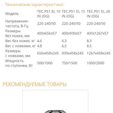
Технические характеристики:
TEC.PS1 EL 10
TEC.PS1 EL 15
TEC.PS1 EL 20
Модель
IN (OG)
IN (OG)
IN (OG)
Напряжение-
220-240/50
220-240/50
220-240/50
частота, В-Гц
Размеры
400x656x57
400x930x57
400x1267x57
без ножек, мм
Вес без ножек, кг
4,6
6,3
8,3
Вес с ножками, кг
4,8
6,5
8,5
Размеры
656x458x245
930x458x245
1267x458x245
с ножками, мм
Мощность
500/1000
750/1500
1000/2000
по ступеням, Вт
РЕКОМЕНДУЕМЫЕ ТОВАРЫ