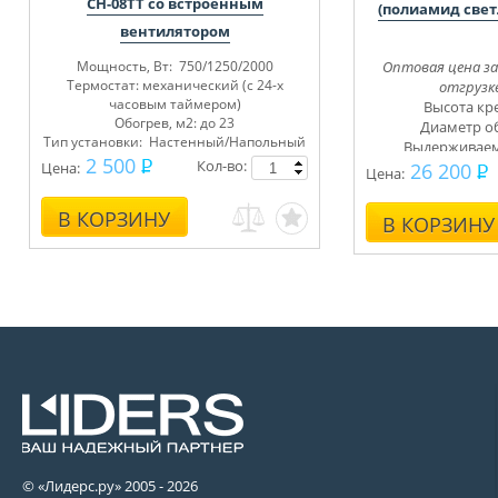
CH-08TT со встроенным
(полиамид све
вентилятором
Мощность, Вт: 750/1250/2000
Оптовая цена за
Термостат: механический (с 24-х
отгрузке
часовым таймером)
Высота кре
Обогрев, м2: до 23
Диаметр об
Тип установки: Настенный/Напольный
Выдерживаемы
2 500
Кол-во:
Цена:
26 200
Цена:
В КОРЗИНУ
В КОРЗИНУ
© «Лидерс.ру» 2005 -
2026