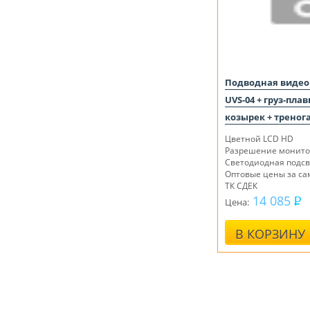
Подводная видео
UVS-04 + груз-пл
козырек + треног
Цветной LCD HD
Разрешение монито
Светодиодная подсв
Оптовые цены за са
ТК СДЕК
14 085
Цена:
В КОРЗИНУ