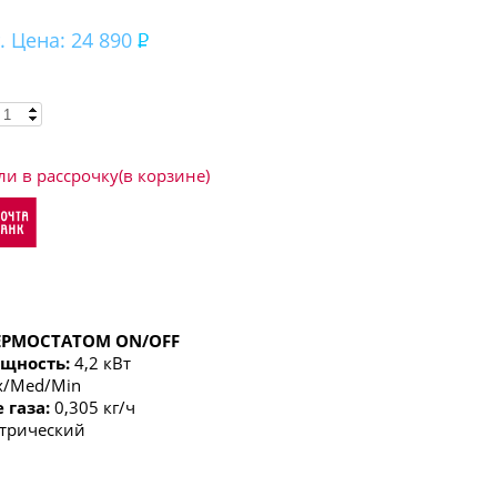
. Цена: 24 890
ли в рассрочку(в корзине)
ЕРМОСТАТОМ
ON/OFF
щность:
4,2 кВт
/Med/Min
 газа:
0,305 кг/ч
трический