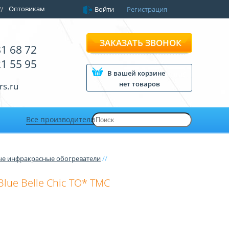
Оптовикам
Войти
Регистрация
ЗАКАЗАТЬ ЗВОНОК
81 68 72
21 55 95
В вашей корзине
нет товаров
rs.ru
Все производители
ые инфракрасные обогреватели
//
lue Belle Chic ТО* TMC