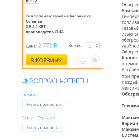
MH15
Обогрев
Уникал
Тип топлива: газовые балончики
темпер
Coleman
топлива
2,9-4.4 КВТ
Газовы
производство США
изыскан
обогрев
2 772
Кол-во:
удобное
Цена:
Обогре
Конве
В КОРЗИНУ
в темпе
Встрое
при пре
ВОПРОСЫ-ОТВЕТЫ
Каждый 
максима
Обогре
ремонт
Читать полностью
Технич
Максим
Сплит "Хитачи"
Вариан
Читать полностью
Максим
Систем