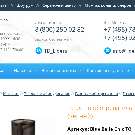
каты
Шоу рум
Сервисный центр
Монтаж кондиционеров
кого,
Для регионов:
Для Москвы:
8 (800) 250 02 82
+7 (495) 7
а и офиса:
+7 (495) 9
00
10:
-16:30
звонок бесплатный
вонки
ых
00-
11:
20:00
TD_Liders
info@lide
ка
Новости
Вопросы-ответы
Контактные данные
//
Магазин
//
Тепловое оборудование
//
Газовые обогреватели
//
Газов
Газовый обогреватель B
(черный)
Артикул: Blue Belle Chic ТО