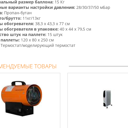
альный размер баллона:
15 Кг
ные варианты настройки давления:
28/30/37/50 мБар
а:
Пропан-бутан
то/брутто:
11кг/13кг
ы обогревателя:
38,3 х 43,3 х 77 см
ы обогревателя в упаковке:
40 х 44 х 79,5 см
ство штук на паллете:
15 штук
 паллеты:
120 х 80 х 250 см
Термостат/моделирующий термостат
МЕНДУЕМЫЕ ТОВАРЫ