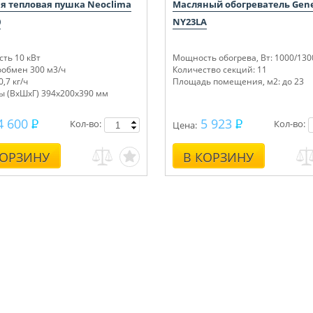
ая тепловая пушка Neoclima
Масляный обогреватель Gene
0
NY23LA
ть 10 кВт
Мощность обогрева, Вт: 1000/130
ообмен 300 м3/ч
Количество секций: 11
0,7 кг/ч
Площадь помещения, м
2
: до 23
ы (ВхШхГ) 394х200х390 мм
4 600
5 923
Кол-во:
Кол-во:
Цена:
КОРЗИНУ
В КОРЗИНУ