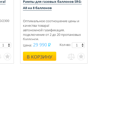
ral
Рампы для газовых баллонов SRG-
A8 на 8 баллонов
0/2300
Оптимальное соотношение цены и
качества товара!
автономной газификация.
подключение от 2 до 20 пропановых
баллонов.
Укомплектуем под ключ.
29 990
Кол-во:
Цена:
Консультации, монтаж.
В КОРЗИНУ