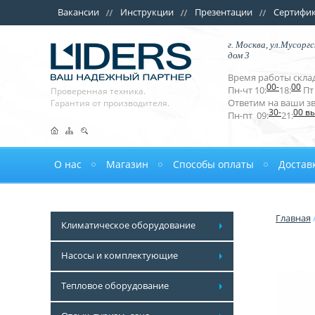
Вакансии
Инструкции
Презентации
Сертифи
г. Москва, ул.Мусоргс
дом 3
Время работы склад
00-
00
Пн-чт 10:
18:
Пт 
Проверенная техника.
Ответим на ваши з
Гарантия от производителя.
30-
00 в
Пн-пт 09:
21:
О нас
Магазин
Способы оплаты
Достав
Главная
Климатическое оборудование
Насосы и комплектующие
Тепловое оборудование