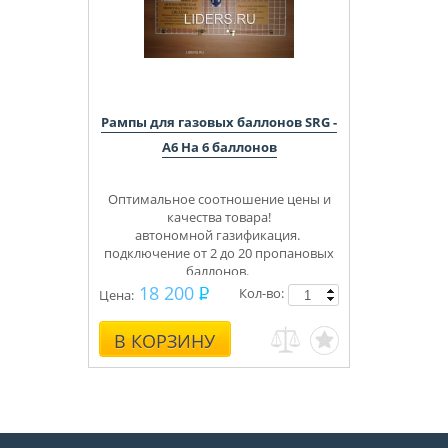
Рампы для газовых баллонов SRG -
A6 На 6 баллонов
Оптимальное соотношение цены и
качества товара!
автономной газификация.
подключение от 2 до 20 пропановых
баллонов.
Укомплектуем под ключ.
18 200
Кол-во:
Цена:
Консультации, монтаж.
В КОРЗИНУ