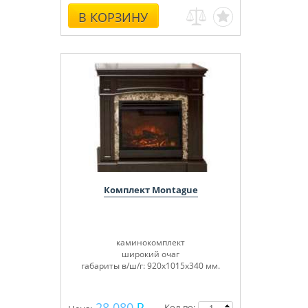
В КОРЗИНУ
Комплект Montague
каминокомплект
широкий очаг
габариты в/ш/г: 920х1015х340 мм.
28 080
Кол-во: