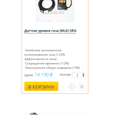
Датчик уровня газа (MLD) SRG
Наиболее экономичное
использование газа (+23%
эффективности газа)
Сокращение времени (-12%)
Уменьшение общих издержек (-5%)
Уменьшение возможности
14 190
Кол-во:
Цена:
возникновения аварий.
В КОРЗИНУ