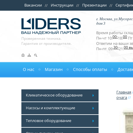
Вакансии
Инструкции
Презентации
Сертифи
г. Москва, ул.Мусоргс
дом 3
Время работы склад
00-
00
Пн-чт 10:
18:
Пт 
Проверенная техника.
Ответим на ваши з
Гарантия от производителя.
30-
00 в
Пн-пт 09:
21:
О нас
Магазин
Способы оплаты
Достав
Главная
Климатическое оборудование
очага
//
Насосы и комплектующие
Тепловое оборудование