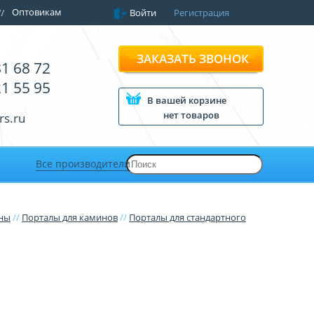
Оптовикам
Войти
Регистрация
ЗАКАЗАТЬ ЗВОНОК
81 68 72
21 55 95
В вашей корзине
нет товаров
rs.ru
Все производители
ины
//
Порталы для каминов
//
Порталы для стандартного