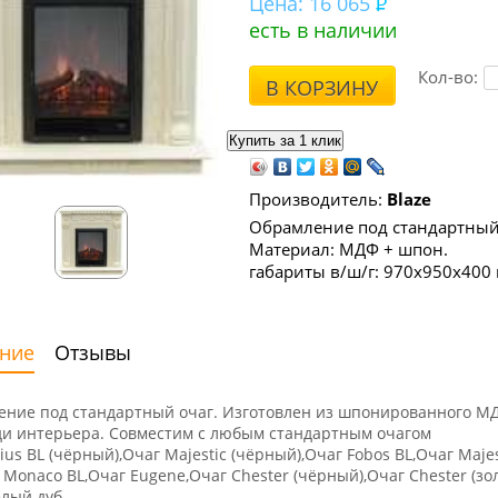
Цена:
16 065
есть в наличии
Кол-во:
В КОРЗИНУ
Производитель:
Blaze
Обрамление под стандартный
Материал: МДФ + шпон.
габариты в/ш/г: 970х950х400 
ние
Отзывы
ние под стандартный очаг. Изготовлен из шпонированного М
ди интерьера. Совместим с любым стандартным очагом
rius BL (чёрный),Очаг Majestic (чёрный),Очаг Fobos BL,Очаг Maje
 Monaco BL,Очаг Eugene,Очаг Chester (чёрный),Очаг Chester (зо
елый дуб.