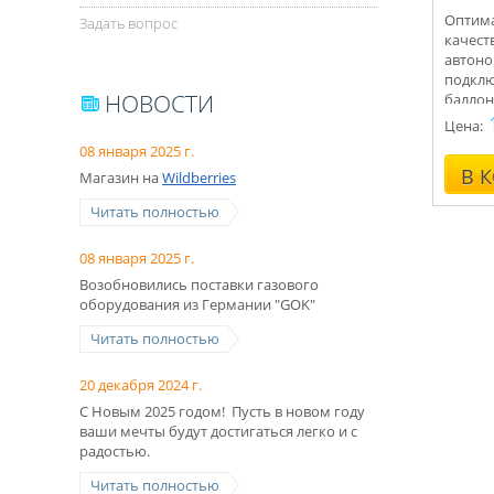
Оптима
Задать вопрос
качест
автоно
подклю
НОВОСТИ
баллон
Укомпл
Цена:
Консул
08 января 2025 г.
В 
Магазин на
Wildberries
Читать полностью
08 января 2025 г.
Возобновились поставки газового
оборудования из Германии "GOK"
Читать полностью
20 декабря 2024 г.
С Новым 2025 годом! Пусть в новом году
ваши мечты будут достигаться легко и с
радостью.
Читать полностью