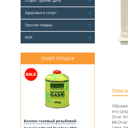
Отдых, туризм, дача
Здоровье и спорт
Прочие товары
GOK
ЛИДЕР ПРОДАЖ
Описа
Обрамле
его сре
Очаг Si
Баллон газовый резьбовой
BR,Очаг
Цвет: б