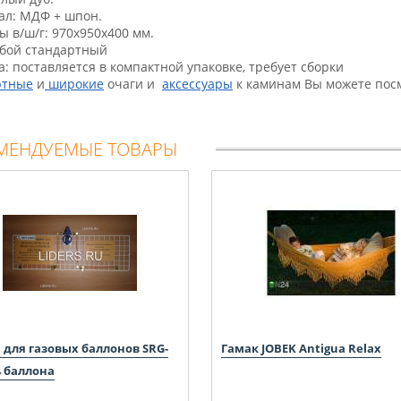
ал: МДФ + шпон.
ы в/ш/г: 970х950х400 мм.
бой стандартный
а: поставляется в компактной упаковке, требует сборки
ртные
и
широкие
очаги и
аксессуары
к каминам Вы можете посм
МЕНДУЕМЫЕ ТОВАРЫ
 для газовых баллонов SRG-
Гамак JOBEK Antigua Relax
4 баллона