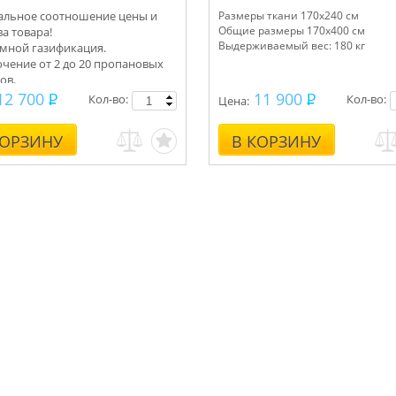
льное соотношение цены и
Размеры ткани 170x240 см
Общие размеры 170x400 см
ва товара!
Выдерживаемый вес: 180 кг
мной газификация.
чение от 2 до 20 пропановых
ов.
ектуем под ключ.
12 700
11 900
Кол-во:
Кол-во:
Цена:
ьтации, монтаж.
КОРЗИНУ
В КОРЗИНУ