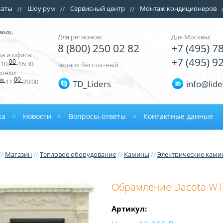
каты
Шоу рум
Сервисный центр
Монтаж кондиционеров
кого,
Для регионов:
Для Москвы:
8 (800) 250 02 82
+7 (495) 7
а и офиса:
+7 (495) 9
00
10:
-16:30
звонок бесплатный
вонки
ых
00-
11:
20:00
TD_Liders
info@lide
ка
Новости
Вопросы-ответы
Контактные данные
//
Магазин
//
Тепловое оборудование
//
Камины
//
Электрические кам
Обрамление Dacota WT
Артикул: