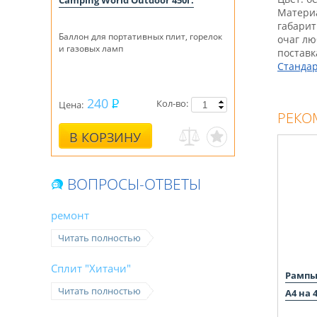
Camping World Outdoor 450г.
Матери
габарит
Баллон для портативных плит, горелок
очаг лю
и газовых ламп
поставк
Станда
240
Кол-во:
Цена:
РЕКО
В КОРЗИНУ
ВОПРОСЫ-ОТВЕТЫ
ремонт
Читать полностью
Сплит "Хитачи"
Рампы
Читать полностью
А4 на 