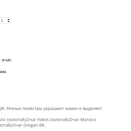
 очаг.
мм.
ДФ. Резные пилястры украшают камин и выделяет
stic (золотой),Очаг Fobos (золотой),Очаг Monaco
лотой),Очаг Oregan BR.