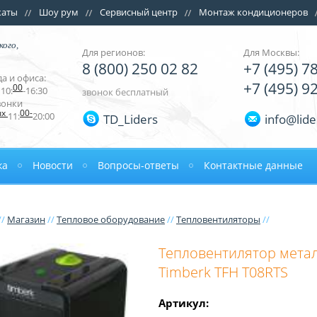
каты
Шоу рум
Сервисный центр
Монтаж кондиционеров
кого,
Для регионов:
Для Москвы:
8 (800) 250 02 82
+7 (495) 7
а и офиса:
+7 (495) 9
00
10:
-16:30
звонок бесплатный
вонки
ых
00-
11:
20:00
TD_Liders
info@lide
ка
Новости
Вопросы-ответы
Контактные данные
//
Магазин
//
Тепловое оборудование
//
Тепловентиляторы
//
Тепловентилятор мета
Timberk TFH T08RTS
Артикул: