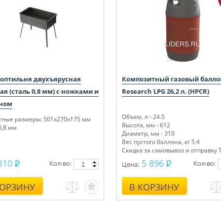
коптильня двухъярусная
Композитный газовый балло
я (сталь 0,8 мм) с ножками и
Research LPG 26,2 л. (HPCR)
ном
Объем, л - 24.5
тные размеры: 501x270x175 мм
Высота, мм - 612
0,8 мм
Диаметр, мм - 310
Вес пустого баллона, кг 5.4
Скидка за самовывоз и отправку 
200 руб.
810
5 896
Кол-во:
Кол-во:
Цена:
КОРЗИНУ
В КОРЗИНУ