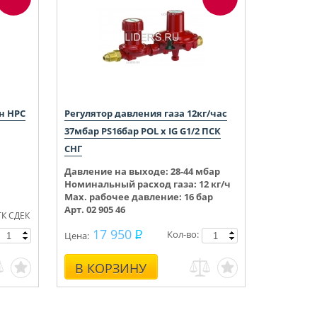
н HPC
Регулятор давления газа 12кг/час
37мбар PS16бар POL x IG G1/2 ПСК
СНГ
Давление на выходе:
28-44
мбар
Номинальный расход газа: 12 кг/ч
Max. рабочее давление: 16 бар
Арт. 02 905 46
ТК СДЕК
17 950
Кол-во:
Цена:
В КОРЗИНУ