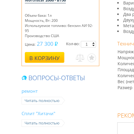
Northstar 2000 - B750
Вари
Возд
Два 
Объем бака: 1л
Двух
Мощность, Вт: 200
Мета
Используемое топливо: бензин АИ 92-
95
Возд
Производство США
27 300
Технич
Кол-во:
Цена:
Напряже
В КОРЗИНУ
Мощнос
Количес
Площадь
Количес
ВОПРОСЫ-ОТВЕТЫ
Вес (нет
Размер 
ремонт
Читать полностью
Сплит "Хитачи"
РЕКО
Читать полностью