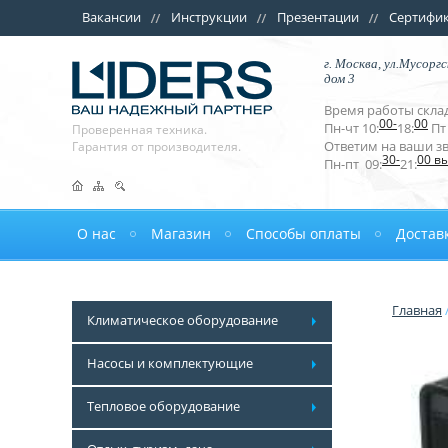
Вакансии
Инструкции
Презентации
Сертифи
г. Москва, ул.Мусоргс
дом 3
Время работы склад
00-
00
Пн-чт 10:
18:
Пт 
Проверенная техника.
Ответим на ваши з
Гарантия от производителя.
30-
00 в
Пн-пт 09:
21:
О нас
Магазин
Способы оплаты
Достав
Главная
Климатическое оборудование
Насосы и комплектующие
Тепловое оборудование