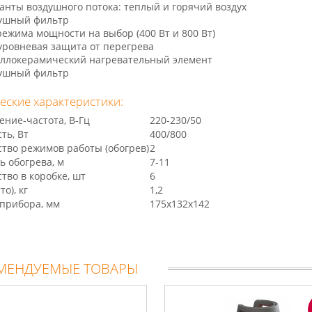
анты воздушного потока: теплый и горячий воздух
ушный фильтр
режима мощности на выбор (400 Вт и 800 Вт)
уровневая защита от перегрева
ллокерамический нагревательный элемент
ушный фильтр
еские характеристики:
ние-частота, В-Гц
220-230/50
ть, Вт
400/800
тво режимов работы (обогрев)
2
 обогрева, м
7-11
тво в коробке, шт
6
то), кг
1,2
прибора, мм
175x132x142
МЕНДУЕМЫЕ ТОВАРЫ