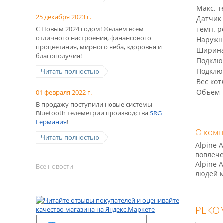
Макс. 
25 декабря 2023 г.
Датчик 
С Новым 2024 годом! Желаем всем
темп. 
отличного настроения, финансового
Наружн
процветания, мирного неба, здоровья и
Ширина 
благополучия!
Подклю
Подклю
Читать полностью
Вес кот
Объем 
01 февраля 2022 г.
В продажу поступили новые системы
Bluetooth телеметрии производства
SRG
Германия
!
О ком
Читать полностью
Alpine 
вовлече
Alpine 
Все новости
людей м
РЕКО