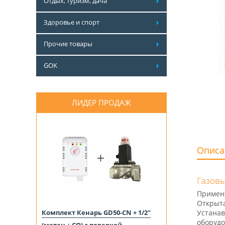
Отдых, туризм, дача
Здоровье и спорт
Прочие товары
GOK
ЛИДЕР ПРОДАЖ
Описа
Газовы
Применя
Открыта
Комплект Кенарь GD50-CN + 1/2"
Устанав
оборудо