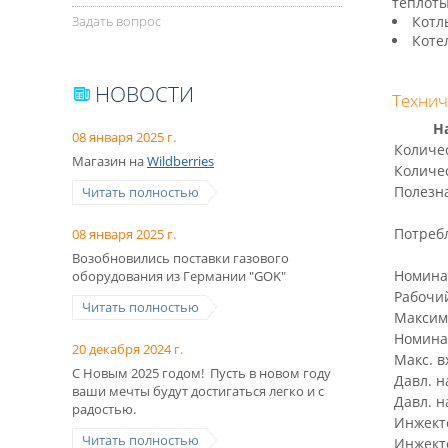
теплоты
Задать вопрос
Котл
Коте
НОВОСТИ
Технич
Н
08 января 2025 г.
Количе
Магазин на
Wildberries
Количе
Полезн
Читать полностью
Потреб
08 января 2025 г.
Возобновились поставки газового
Номина
оборудования из Германии "GOK"
Рабочи
Читать полностью
Максим
Номина
20 декабря 2024 г.
Макс. в
С Новым 2025 годом! Пусть в новом году
Давл. н
ваши мечты будут достигаться легко и с
Давл. н
радостью.
Инжекто
Читать полностью
Инжекто