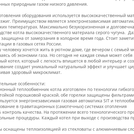
ных природным газом низкого давления.
отовления оборудования используется высококачественный мат
зжиг. Преимуществом является электронезависимая автоматика
ких температурах. Максимально безукоризненная и долговечна
дстве котла высококачественного материала серого чугуна. Да
 защищена от замерзания в холодное время года. Стоит замети
тации в газовых сетях России.
 человеку хочется жить в уютном доме, где вечером с семьей 
аясь об экономии газа. Но сегодня не каждая семья может себя
ый котел, который с легкость впишется в любой интерьер и с
вание создает уникальный натуральный эффект и улучшает ци
ивая здоровый микроклимат.
ельные особенности:
ионный теплообменник котла изготовлен по технологии гибкого 
тойкой порошковой краской, обе горелки защищены фильтрам
льзуется энергонезависимая газовая автоматика SIT и теплооб
ование в гравитационных (самотечных) системах отопления
% контроль качества. На протяжении всего технологического пр
ольные процедуры. Каждый котел при выходе с производства 
ы оснащены теплоизоляцией из стекловаты с алюминиевым сл