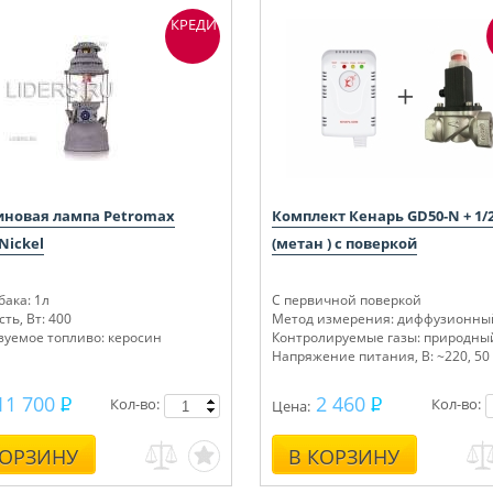
КРЕДИТ
иновая лампа Petromax
Комплект Кенарь GD50-N + 1/
Nickel
(метан ) с поверкой
ака: 1л
С первичной поверкой
ть, Вт: 400
Метод измерения: диффузионны
зуемое топливо: керосин
Контролируемые газы: природный
Напряжение питания, В: ~220, 50
11 700
2 460
Кол-во:
Кол-во:
Цена:
КОРЗИНУ
В КОРЗИНУ