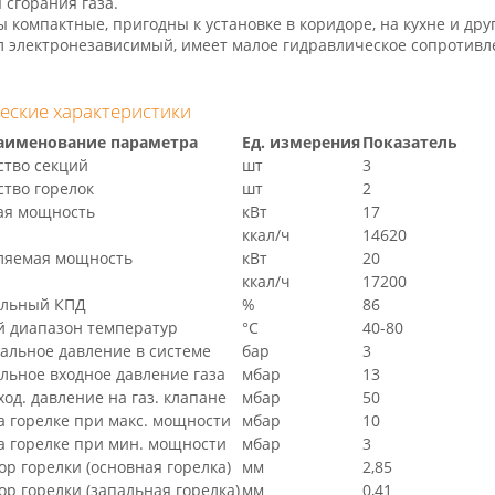
 сгорания газа.
ы компактные, пригодны к установке в коридоре, на кухне и д
л электронезависимый, имеет малое гидравлическое сопротивл
еские характеристики
аименование параметра
Ед. измерения
Показатель
ство секций
шт
3
ство горелок
шт
2
ая мощность
кВт
17
ккал/ч
14620
ляемая мощность
кВт
20
ккал/ч
17200
льный КПД
%
86
й диапазон температур
°C
40-80
альное давление в системе
бар
3
льное входное давление газа
мбар
13
ход. давление на газ. клапане
мбар
50
а горелке при макс. мощности
мбар
10
а горелке при мин. мощности
мбар
3
р горелки (основная горелка)
мм
2,85
р горелки (запальная горелка)
мм
0,41