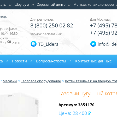
каты
Шоу рум
Сервисный центр
Монтаж кондиционеров
кого,
Для регионов:
Для Москвы:
8 (800) 250 02 82
+7 (495) 7
а и офиса:
+7 (495) 9
00
10:
-16:30
звонок бесплатный
вонки
ых
00-
11:
20:00
TD_Liders
info@lide
ка
Новости
Вопросы-ответы
Контактные данные
//
Магазин
//
Тепловое оборудование
//
Котлы газовые и на твёрдом то
Газовый чугунный коте
Артикул: 3851170
Цена:
28 400