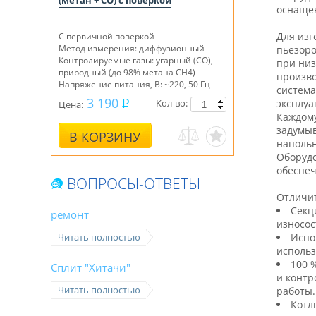
(метан + СО) с поверкой
оснащен
Для изг
С первичной поверкой
Метод измерения: диффузионный
пьезоро
Контролируемые газы: угарный (СО),
при низ
природный (до 98% метана СН4)
произво
Напряжение питания, В: ~220, 50 Гц
система
3 190
Кол-во:
эксплуа
Цена:
Каждому
задумыв
В КОРЗИНУ
напольн
Оборудо
обеспеч
ВОПРОСЫ-ОТВЕТЫ
Отличит
Секц
ремонт
износос
Читать полностью
Испо
использ
100 
Сплит "Хитачи"
и контр
Читать полностью
работы.
Котл