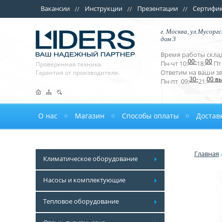
Вакансии
Инструкции
Презентации
Сертифи
г. Москва, ул.Мусоргс
дом 3
Время работы склад
00-
00
Пн-чт 10:
18:
Пт 
Проверенная техника.
Ответим на ваши з
Гарантия от производителя.
30-
00 в
Пн-пт 09:
21:
О нас
Магазин
Способы оплаты
Достав
Главная
Климатическое оборудование
Насосы и комплектующие
Тепловое оборудование