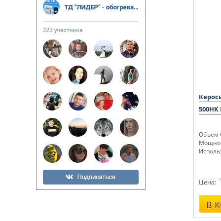
Керос
500HK 
Объем б
Мощнос
Исполь
Цена:
В 