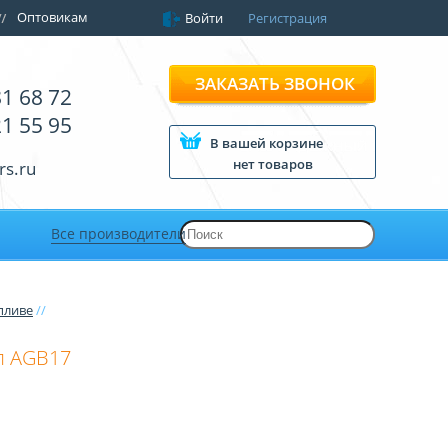
Оптовикам
Войти
Регистрация
ЗАКАЗАТЬ ЗВОНОК
81 68 72
21 55 95
В вашей корзине
нет товаров
rs.ru
Все производители
пливе
//
л AGB17