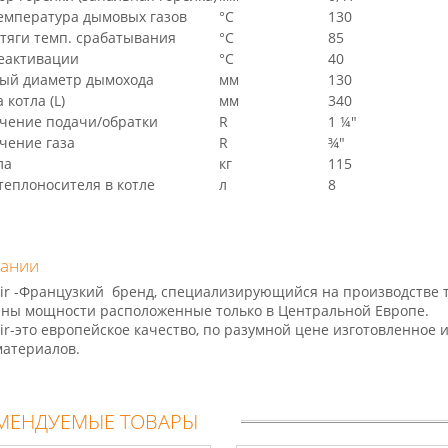
температура дымовых газов
°C
130
тяги темп. срабатывания
°C
85
реактивации
°C
40
ый диаметр дымохода
мм
130
котла (L)
мм
340
чение подачи/обратки
R
1 ¼"
чение газа
R
¾"
ла
кг
115
теплоносителя в котле
л
8
пании
Air -Французкий бренд, специализирующийся на производстве 
ны мощности расположенные только в Центральной Европе.
Air-это европейское качество, по разумной цене изготовленное 
атериалов.
МЕНДУЕМЫЕ ТОВАРЫ