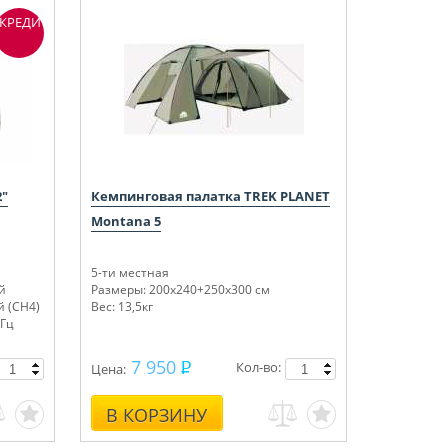
КРЕДИТ
2"
Кемпинговая палатка TREK PLANET
Montana 5
5-ти местная
й
Размеры: 200х240+250х300 см
 (СН4)
Вес: 13,5кг
 Гц
7 950
Кол-во:
Цена:
В КОРЗИНУ