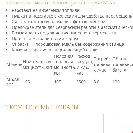
Характеристики тепловых пушек General Mizar
Работают на дизельном топливе
Пушка на подставке с колесами для удобства перемещени
Система контроля пламени с фотоэлементом
Предохранитель для безопасной работы в автоматическ
Возможность подключения выносного термостата
Прочный металлический корпус
Окраска — порошковая эмаль без содержания свинца
Камера сгорания из нержавеющей стали
Полезная
Расход
Потребл.
Объём
Ном.тепловаяv
тепловая
воздуха,
Модель
топлива,
топливно
мощность, кВт
мощность,
м куб./
кг/час
бака, л
кВт
час
MIZAR
105
105
3500
8.8
120
105
РЕКОМЕНДУЕМЫЕ ТОВАРЫ