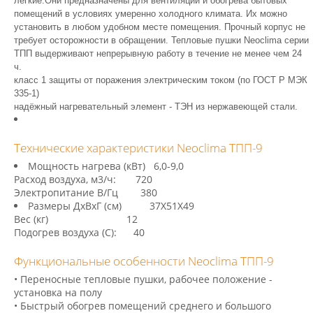
легкие.Они предназначены для вентиляции и обогрева бытовых
помещений в условиях умеренно холодного климата. Их можно
установить в любом удобном месте помещения. Прочный корпус не
требует осторожности в обращении.
Тепловые пушки Neoclima серии
ТПП
выдерживают непрерывную работу в течение не менее чем 24
ч.
класс 1 защиты от поражения электрическим током (по ГОСТ Р МЭК
335-1)
надёжный нагревательный элемент - ТЭН из нержавеющей стали
.
Технические характеристики Neoclima ТПП-9
Мощность нагрева (кВт) 6,0-9,0
Расход воздуха, м3/ч: 720
Электропитание В/Гц 380
Размеры ДхВхГ (см) 37Х51Х49
Вес (кг) 12
Подогрев воздуха (С): 40
Функциональные особенности Neoclima ТПП-9
• Переносные тепловые пушки, рабочее положение -
установка на полу
• Быстрый обогрев помещений среднего и большого