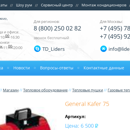
каты
Шоу рум
Сервисный центр
Монтаж кондиционеров
кого,
Для регионов:
Для Москвы:
8 (800) 250 02 82
+7 (495) 7
а и офиса:
+7 (495) 9
00
10:
-16:30
звонок бесплатный
вонки
ых
00-
11:
20:00
TD_Liders
info@lide
ка
Новости
Вопросы-ответы
Контактные данные
//
Магазин
//
Тепловое оборудование
//
Тепловые пушки
//
Газовые те
General Kafer 75
Артикул:
Цена:
6 500