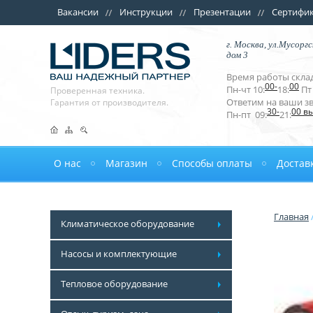
Вакансии
Инструкции
Презентации
Сертифи
г. Москва, ул.Мусоргс
дом 3
Время работы склад
00-
00
Пн-чт 10:
18:
Пт 
Проверенная техника.
Ответим на ваши з
Гарантия от производителя.
30-
00 в
Пн-пт 09:
21:
О нас
Магазин
Способы оплаты
Достав
Главная
Климатическое оборудование
Насосы и комплектующие
Тепловое оборудование