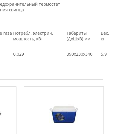
редохранительный термостат
ания свинца
е газа
Потребл. электрич.
Габариты
Вес,
мощность, кВт
(ДхШхВ) мм
кг
0.029
390х230х340
5.9