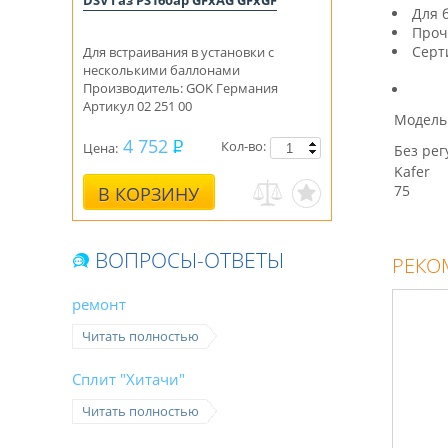
DSV Газ PS16бар GFхAG GFхGF
Для 
Проч
Серт
Для встраивания в установки с
несколькими баллонами
Производитель: GOK Германия
Артикул 02 251 00
Модель
4 752
Кол-во:
Цена:
Без ре
Kafer
75
В КОРЗИНУ
ВОПРОСЫ-ОТВЕТЫ
РЕКО
ремонт
Читать полностью
Сплит "Хитачи"
Читать полностью