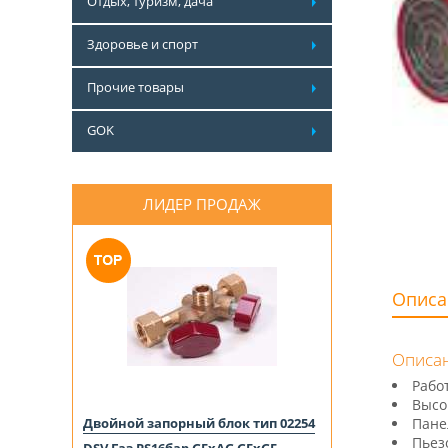
Отдых, туризм, дача
Здоровье и спорт
Прочие товары
GOK
ЛИДЕР ПРОДАЖ
Описа
Описан
Рабо
Высо
Двойной запорный блок тип 02254
Пане
Пьез