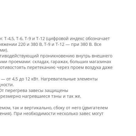
Т-4,5, Т-6, Т-9 и Т-12 (цифровой индекс обозначает
жении 220 и 380 В, Т-9 и Т-12 — при 380 В. Все
ми).
ротиводействующий проникновению внутрь внешнего
ыми проемами: складах, гаражах, больших магазинах
ротивостоять перетеканию через проем воздуха даже
— от 4,5 до 12 кВт. Нагревательные элементы
ности.
 От перегрева завесы защищены
езмерно нагревшиеся тэны и так же,
мом, так и вертикально, сбоку от него (двигателем
ения). При необходимости несколько завес могут