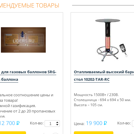
МЕНДУЕМЫЕ ТОВАРЫ
 для газовых баллонов SRG-
Отапливаемый высокий бар
4 баллона
стол 10202-TAR-RC
льное соотношение цены и
Мощность 1500Вт / 230В.
Столешница - 694 х 694 х 50 мм.
ва товара!
Высота – 105 см.
мной газификация.
чение от 2 до 20 пропановых
ов.
ектуем под ключ.
12 700
19 900
Кол-во:
Кол-во:
Цена:
ьтации, монтаж.