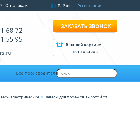
Оптовикам
Войти
Регистрация
ЗАКАЗАТЬ ЗВОНОК
81 68 72
21 55 95
В вашей корзине
нет товаров
rs.ru
Все производители
авесы электрические
//
Завесы для проемов высотой от