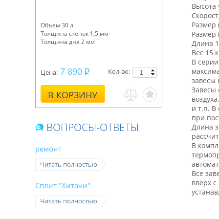
Высота 
Скорост
Размер 
Объем 30 л
Толщина стенок 1,5 мм
Размер 
Толщина дна 2 мм
Длина 1
Вес 15 к
В серии
7 890
максима
Кол-во:
Цена:
завесы 
Завесы
В КОРЗИНУ
воздуха
и т.п. 
при пос
ВОПРОСЫ-ОТВЕТЫ
Длина з
рассчит
В компл
ремонт
термопр
автомат
Читать полностью
Все зав
вверх с
Сплит "Хитачи"
устанав
Читать полностью