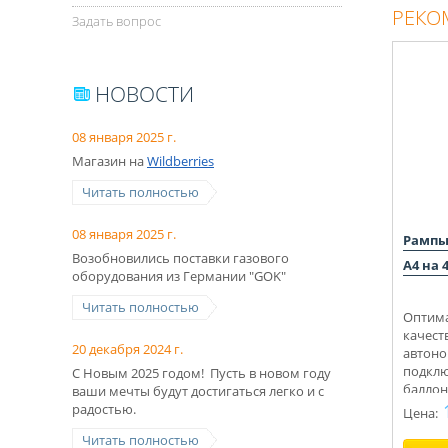
РЕКО
Задать вопрос
НОВОСТИ
08 января 2025 г.
Магазин на
Wildberries
Читать полностью
08 января 2025 г.
Рампы
Возобновились поставки газового
А4 на 
оборудования из Германии "GOK"
Читать полностью
Оптима
качест
20 декабря 2024 г.
автоно
подклю
С Новым 2025 годом! Пусть в новом году
баллон
ваши мечты будут достигаться легко и с
Укомпл
радостью.
Цена:
Консул
Читать полностью