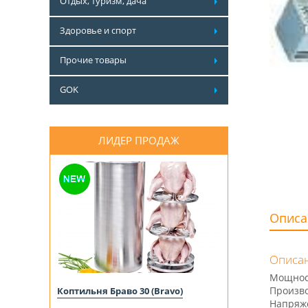
Отдых, туризм, дача
Здоровье и спорт
Прочие товары
GOK
ЛИДЕР ПРОДАЖ
Описа
Описан
Мощност
Произво
Коптильня Браво 30 (Bravo)
Напряже