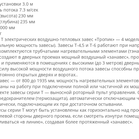
установки 3.0 м
ь потока 7.3 м/сек
(высота) 230 мм
(глубина) 235 мм
000 мм
г
 Т электрических воздушно-тепловых завес «Тропик» — 4 модели: 
льную мощность завесы). Завесы Т-4,5 и Т-6 работают при напря
комплектуются трубчатыми нагревательными элементами (тэна
 создают в дверных проемах мощный воздушный «занавес», п
, и применяются в помещениях с высокими (до 3 метров) дверн
В силу высокой мощности воздушного потока завесы способны п
тоянно открытых дверях и воротах..
авес — от 800 до 1935 мм, мощность нагревательных элементов 
аны на работу при подключении полной или частичной их мощ
екте завесы серии Т — выносной роторный пульт управления.
едохранителем (термозащита), автоматически отключающим чр
ически, подключающим их при достаточном остывании.
есы серии Т могут быть установлены как горизонтально над прое
 левой стороны дверного проема, если смотреть изнутри помещ
ливаться «в линию», создавая более протяженный «занавес».