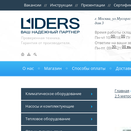
Вакансии
Инструкции
Презентации
Сертифи
г. Москва, ул.Мусоргс
дом 3
Время работы склад
00-
00
Пн-чт 10:
18:
Пт 
Проверенная техника.
Ответим на ваши з
Гарантия от производителя.
30-
00 в
Пн-пт 09:
21:
О нас
Магазин
Способы оплаты
Достав
Главная
Климатическое оборудование
2.5 метр
Насосы и комплектующие
Тепловое оборудование