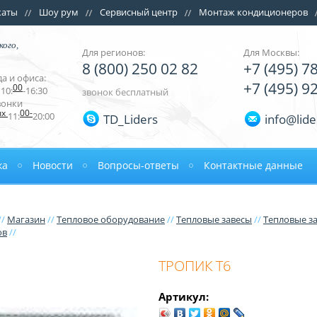
каты
Шоу рум
Сервисный центр
Монтаж кондиционеров
кого,
Для регионов:
Для Москвы:
8 (800) 250 02 82
+7 (495) 7
а и офиса:
+7 (495) 9
00
10:
-16:30
звонок бесплатный
вонки
ых
00-
11:
20:00
TD_Liders
info@lide
ка
Новости
Вопросы-ответы
Контактные данные
//
Магазин
//
Тепловое оборудование
//
Тепловые завесы
//
Тепловые з
ов
//
ТРОПИК Т6
Артикул: