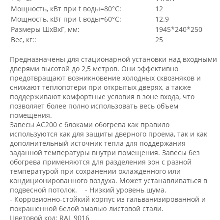
Мощность, кВт при t воды=80°С:
12
Мощность, кВт при t воды=60°С:
12.9
Размеры ШхВхГ, мм:
1945*240*250
Вес, кг::
25
Предназначены для стационарной установки над входными
дверями высотой до 2,5 метров. Они эффективно
предотвращают возникновение холодных сквозняков и
снижают теплопотери при открытых дверях, а также
поддерживают комфортные условия в зоне входа, что
позволяет более полно использовать весь объем
помещения.
Завесы AС200 с блоками обогрева как правило
используются как для защиты дверного проема, так и как
дополнительный источник тепла для поддержания
заданной температуры внутри помещения. Завесы без
обогрева применяются для разделения зон с разной
температурой при сохранении охлажденного или
кондиционированного воздуха. Может устанавливаться в
подвесной потолок. - Низкий уровень шума.
- Коррозионно-стойкий корпус из гальванизированной и
покрашенной белой эмалью листовой стали.
Цветовой код: RAL 9016