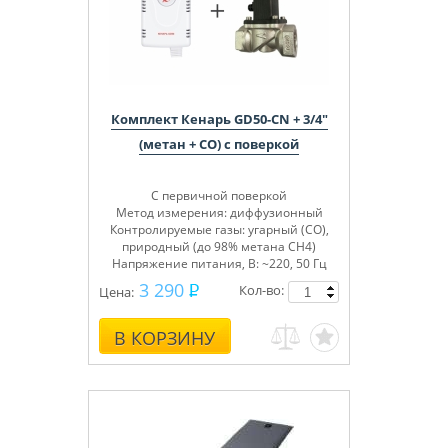
Комплект Кенарь GD50-CN + 3/4"
(метан + СО) с поверкой
С первичной поверкой
Метод измерения: диффузионный
Контролируемые газы:
угарный (СО),
природный (до 98% метана СН4)
Напряжение питания, В: ~220, 50 Гц
3 290
Кол-во:
Цена:
В КОРЗИНУ