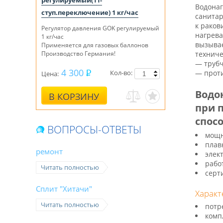
регулируемый(11-
Водонаг
ступ.переключение) 1 кг/час
санитар
к раков
Регулятор давления GOK регулируемый
нагрева
1 кг/час
вызывае
Применяется для газовых баллонов
Производство Германия!
техниче
— трубч
4 300
Кол-во:
— проти
Цена:
Водо
В КОРЗИНУ
при 
спос
ВОПРОСЫ-ОТВЕТЫ
мощно
плав
ремонт
элек
рабо
Читать полностью
серт
Сплит "Хитачи"
Характ
Читать полностью
потр
комп