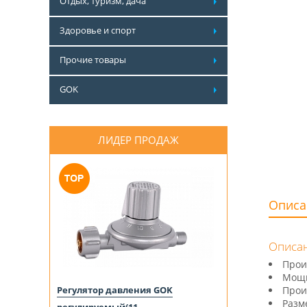
Отдых, туризм, дача
Здоровье и спорт
Прочие товары
GOK
ЛИДЕР ПРОДАЖ
Описа
Описан
Прои
Мощн
Регулятор давления GOK
Прои
Разм