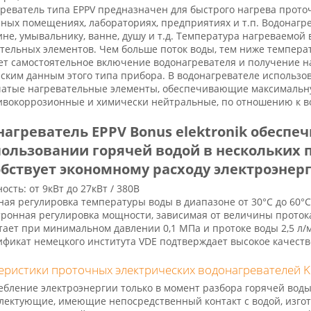
реватель типа EPPV предназначен для быстрого нагрева прото
ных помещениях, лабораториях, предприятиях и т.п. Водонаг
ине, умывальнику, ванне, душу и т.д. Температура нагреваемой
тельных элементов. Чем больше поток воды, тем ниже темпера
т самостоятельное включение водонагревателя и получение на
ским данным этого типа прибора. В водонагревателе использо
атые нагревательные элементы, обеспечивающие максимальну
вокоррозионные и химически нейтральные, по отношению к вод
нагреватель EPPV Bonus elektronik обесп
пользовании горячей водой в нескольких 
обствует экономному расходу электроэнер
сть: от 9кВт до 27кВт / 380В
ная регулировка температуры воды в диапазоне от 30°C до 60°C
тронная регулировка мощности, зависимая от величины проток
тает при минимальном давлении 0,1 МПа и протоке воды 2,5 л/
ификат немецкого института VDE подтверждает высокое качеств
еристики проточных электрических водонагревателей Kos
ебление электроэнергии только в момент разбора горячей воды
лектующие, имеющие непосредственный контакт с водой, изгот