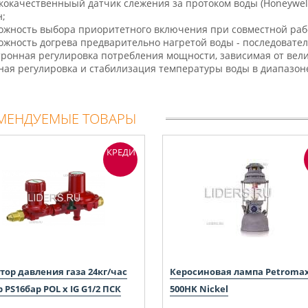
кокачественныый датчик слежения за протоком воды (Honeywel
н;
ожность выбора приоритетного включения при совместной рабо
ожность догрева предварительно нагретой воды - последовател
тронная регулировка потребления мощности, зависимая от вел
ная регулировка и стабилизация температуры воды в диапазоне
МЕНДУЕМЫЕ ТОВАРЫ
КРЕДИТ
тор давления газа 24кг/час
Керосиновая лампа Petroma
 PS16бар POL x IG G1/2 ПСК
500HK Nickel