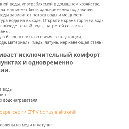
чной воды, употребляемой в домашнeм хозяйствe,
реватель может быть одновременно подключён
 воды зависит от потока воды и мощности
тура воды на выходе. Открытие крана горячей воды
 выходе теплой воды, нагретой согласно
ваны:
ю безопасность во время эксплуатации,
е, материалы (медь, латунь, нержавеющая сталь).
ечивает исключительный комфорт
пунктах и одновременно
гии.
а воды
мин
о водонагревателя.
pel серии EPPV bonus elektronik:
;
овлены из меди и латуни;