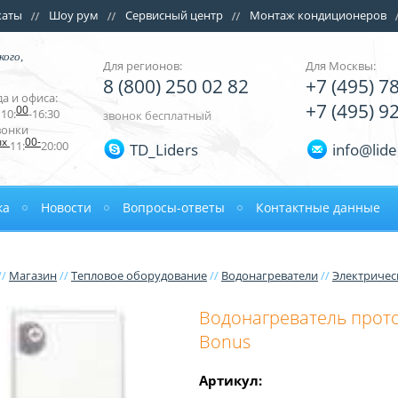
каты
Шоу рум
Сервисный центр
Монтаж кондиционеров
кого,
Для регионов:
Для Москвы:
8 (800) 250 02 82
+7 (495) 7
а и офиса:
+7 (495) 9
00
10:
-16:30
звонок бесплатный
вонки
ых
00-
11:
20:00
TD_Liders
info@lide
ка
Новости
Вопросы-ответы
Контактные данные
//
Магазин
//
Тепловое оборудование
//
Водонагреватели
//
Электричес
Водонагреватель прото
Bonus
Артикул: