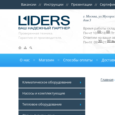
Вакансии
Инструкции
Презентации
Сертифи
г. Москва, ул.Мусоргс
дом 3
Время работы склад
00-
00
Пн-чт 10:
18:
Пт 
Проверенная техника.
Ответим на ваши з
Гарантия от производителя.
30-
00 в
Пн-пт 09:
21:
О нас
Магазин
Способы оплаты
Достав
Главная
Климатическое оборудование
Насосы и комплектующие
Тепловое оборудование