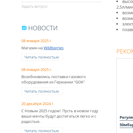
высо
Задать вопрос
2,5л/ми
возм
возм
элек
НОВОСТИ
плав
08 января 2025 г.
Магазин на
Wildberries
РЕКО
Читать полностью
08 января 2025 г.
Возобновились поставки газового
оборудования из Германии "GOK"
Читать полностью
20 декабря 2024 г.
С Новым 2025 годом! Пусть в новом году
ваши мечты будут достигаться легко и с
Регуля
радостью.
50мбар
Читать полностью