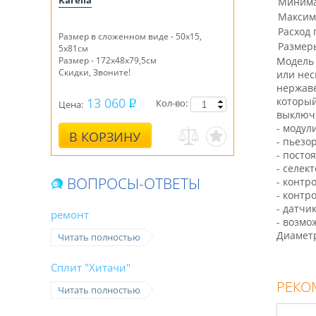
Karelia
Минима
Максим
Расход 
Размер в сложенном виде - 50х15,
Размеры
5х81см
Размер - 172х48х79,5см
Модель 
Скидки, Звоните!
или нес
нержаве
13 060
который
Кол-во:
Цена:
выключе
- модул
В КОРЗИНУ
- пьезо
- посто
- селек
ВОПРОСЫ-ОТВЕТЫ
- контр
- контр
- датчи
ремонт
- возмо
Диамет
Читать полностью
Сплит "Хитачи"
РЕКО
Читать полностью