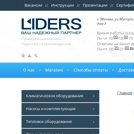
Вакансии
Инструкции
Презентации
Сертифи
г. Москва, ул.Мусоргс
дом 3
Время работы склад
00-
00
Пн-чт 10:
18:
Пт 
Проверенная техника.
Ответим на ваши з
Гарантия от производителя.
30-
00 в
Пн-пт 09:
21:
О нас
Магазин
Способы оплаты
Достав
Главная
Климатическое оборудование
Насосы и комплектующие
Тепловое оборудование