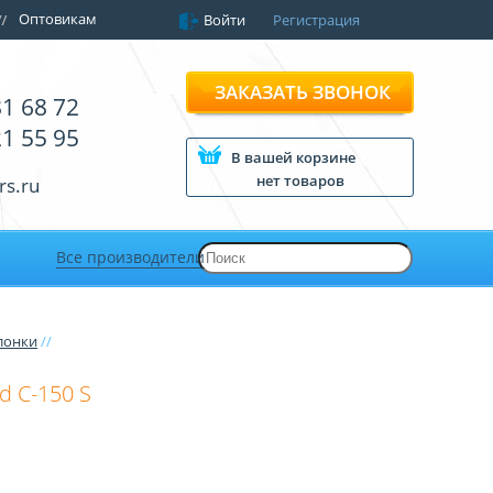
Оптовикам
Войти
Регистрация
ЗАКАЗАТЬ ЗВОНОК
81 68 72
21 55 95
В вашей корзине
нет товаров
rs.ru
Все производители
лонки
//
d C-150 S