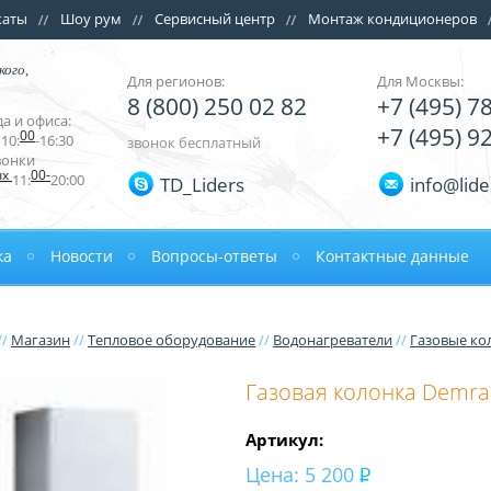
каты
Шоу рум
Сервисный центр
Монтаж кондиционеров
кого,
Для регионов:
Для Москвы:
8 (800) 250 02 82
+7 (495) 7
а и офиса:
+7 (495) 9
00
10:
-16:30
звонок бесплатный
вонки
ых
00-
11:
20:00
TD_Liders
info@lide
ка
Новости
Вопросы-ответы
Контактные данные
//
Магазин
//
Тепловое оборудование
//
Водонагреватели
//
Газовые ко
Газовая колонка Demra
Артикул:
Цена:
5 200