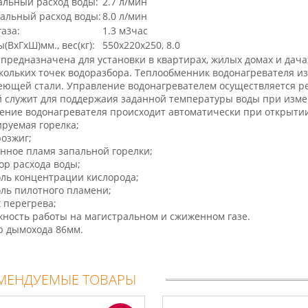
льный расход воды:
2.7 л/мин
альный расход воды:
8.0 л/мин
газа:
1.3 м3час
(ВхГхШ)мм., вес(кг):
550х220х250, 8.0
предназначена для установки в квартирах, жилых домах и дача
кольких точек водоразбора. Теплообменник водонагревателя из
ющей стали. Управление водонагревателем осуществляется рег
 служит для поддержаия заданной температуры воды при изме
ние водонагревателя происходит автоматически при открытии
ируемая горелка;
розжиг;
янное пламя запальной горелки;
тор расхода воды;
оль концентрации кислорода;
оль пилотного пламени;
к перегрева;
жность работы на магистральном и сжиженном газе.
р дымохода 86мм.
МЕНДУЕМЫЕ ТОВАРЫ