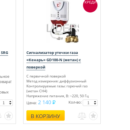
КРЕДИТ
 SRG
Сигнализатор утечки газа
«Кенарь» GD100-N (метан) с
поверкой
льное
С первичной поверкой
Метод измерения: диффузионный
овара!
Контролируемые газы: горючий газ
(метан СН4)
новых
Напряжение питания, В: ~220, 50 Гц
Сертифицирован
2 140
Кол-во:
Цена:
В КОРЗИНУ