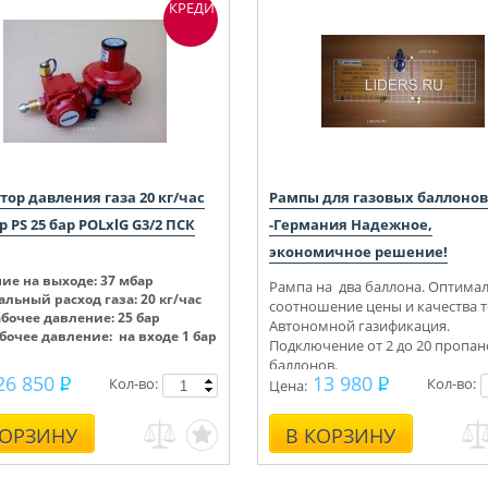
КРЕДИТ
тор давления газа 20 кг/час
Рампы для газовых баллонов
р PS 25 бар POLxlG G3/2 ПСК
-Германия Надежное,
экономичное решение!
ие на выходе:
37 мбар
Рампа на два баллона.
Оптима
льный расход газа: 20 кг/час
соотношение цены и качества т
абочее давление: 25 бар
Автономной газификация.
абочее давление: на входе 1 бар
Подключение от 2 до 20 пропа
баллонов.
26 850
13 980
Кол-во:
Кол-во:
30-42 mbar
Цена:
КОРЗИНУ
В КОРЗИНУ