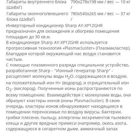
Габариты внутреннего блока
790х278х198 мм / вес — 10 кг
(ШхВхГ)
/
Габариты оконного/внешнего
780х540х265 мм / вес — 37 кг
блока (ШхВхГ)
/
Инверторный кондиционер Sharp AY-XP12GHR
предназначен для охлаждения и обогрева помещения
площадью до 30 кв.м.
В кондиционере Sharp AY-XP12GHR используется
прогрессивная технология «Plasmacluster» (Плазмакластер),
благодаря которой окружающий нас воздух становится
чистым.
С помощью плазменного разряда специальное устройство,
разработанное Sharp - "Ионный генератор Sharp" -
расщепляет молекулы воды H
O, содержащиеся в воздухе,
2
на положительный ион H+ (водород), и отрицательный ион
O
- (кислород). Полученные ионы распространяются по
2
всему помещению. Взаимодействуя с молекулами воды, они
образуют кластеры ионов (ионы Plasmacluster). В свою
очередь, кластеры ионов обнаруживают находящиеся в
помещении переносимые по воздуху вирусы, бактерии,
грибки плесени, пыльцу, аллергены экскрементов пылевого
клеща и другие вредные примеси (например, окись азота,
содержащуюся в сигаретном дыме, аммиачный запах