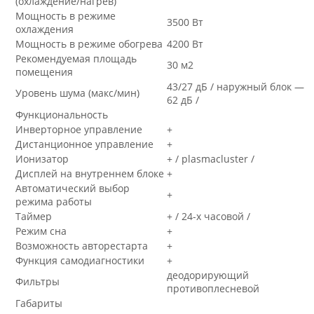
(охлаждение/нагрев)
Мощность в режиме
3500 Вт
охлаждения
Мощность в режиме обогрева
4200 Вт
Рекомендуемая площадь
30 м2
помещения
43/27 дБ / наружный блок —
Уровень шума (макс/мин)
62 дБ /
Функциональность
Инверторное управление
+
Дистанционное управление
+
Ионизатор
+ / plasmacluster /
Дисплей на внутреннем блоке
+
Автоматический выбор
+
режима работы
Таймер
+ / 24-х часовой /
Режим сна
+
Возможность авторестарта
+
Функция самодиагностики
+
деодорирующий
Фильтры
противоплесневой
Габариты