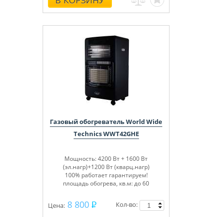
В КОРЗИНУ
оператора, направление
горизонтального выброса снега — 190°,
количество скоростей — 6 вперед, 2
назад, электрозапуск — 230 В и ручной
запуск, фара, скребок для чистки узлов
и механизмов.
Газовый обогреватель World Wide
Technics WWT42GHE
Мощность: 4200 Вт + 1600 Вт
(эл.нагр)+1200 Вт (кварц.нагр)
100% работает гарантируем!
площадь обогрева, кв.м: до 60
8 800
Кол-во:
Цена: