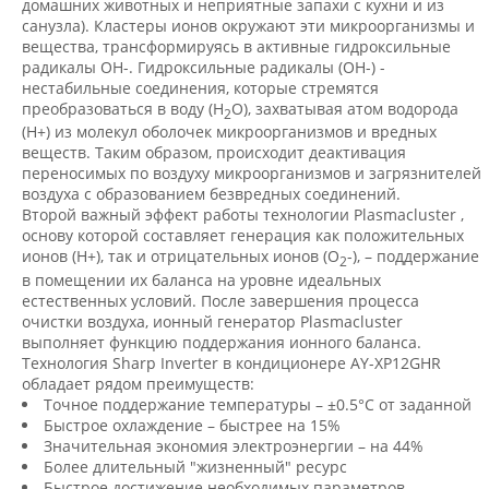
домашних животных и неприятные запахи с кухни и из
санузла). Кластеры ионов окружают эти микроорганизмы и
вещества, трансформируясь в активные гидроксильные
радикалы ОН-. Гидроксильные радикалы (ОН-) -
нестабильные соединения, которые стремятся
преобразоваться в воду (Н
О), захватывая атом водорода
2
(Н+) из молекул оболочек микроорганизмов и вредных
веществ. Таким образом, происходит деактивация
переносимых по воздуху микроорганизмов и загрязнителей
воздуха с образованием безвредных соединений.
Второй важный эффект работы технологии Plasmacluster ,
основу которой составляет генерация как положительных
ионов (Н+), так и отрицательных ионов (О
-), – поддержание
2
в помещении их баланса на уровне идеальных
естественных условий. После завершения процесса
очистки воздуха, ионный генератор Plasmacluster
выполняет функцию поддержания ионного баланса.
Технология Sharp Inverter в кондиционере AY-XP12GHR
обладает рядом преимуществ:
Точное поддержание температуры – ±0.5°С от заданной
Быстрое охлаждение – быстрее на 15%
Значительная экономия электроэнергии – на 44%
Более длительный "жизненный" ресурс
Быстрое достижение необходимых параметров