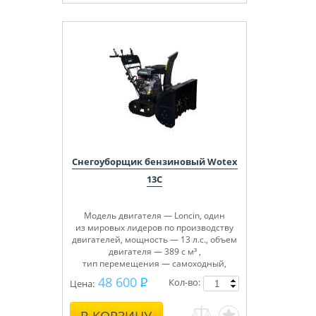
Снегоуборщик бензиновый Wotex
13C
Модель двигателя — Loncin, один
из мировых лидеров по производству
двигателей, мощность — 13 л.с., объем
двигателя — 389 с м³ ,
тип перемещения — самоходный,
объем топливного бака — 6,5 л, ширина
48 600
Кол-во:
Цена:
захвата — 83 см, высота захвата — 54
см, регулировка высоты желоба — 2
положения джойстиком с панели