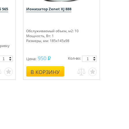
i 565
Ионизатор Zenet XJ 888
Обслуживаемый объем, м
2
: 10
Мощность, Вт: 1
Размеры, мм: 185х145х98
правку
950
Кол-во:
Цена:
В КОРЗИНУ