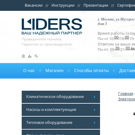
Вакансии
Инструкции
Презентации
Сертифи
г. Москва, ул.Мусоргс
дом 3
Время работы склад
00-
00
Пн-чт 10:
18:
Пт 
Проверенная техника.
Ответим на ваши з
Гарантия от производителя.
30-
00 в
Пн-пт 09:
21:
О нас
Магазин
Способы оплаты
Достав
Главная
Климатическое оборудование
Электро
Насосы и комплектующие
Тепловое оборудование