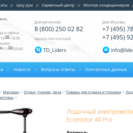
каты
Шоу рум
Сервисный центр
Монтаж кондиционеров
кого,
Для регионов:
Для Москвы:
8 (800) 250 02 82
+7 (495) 7
а и офиса:
+7 (495) 9
00
10:
-16:30
звонок бесплатный
вонки
ых
00-
11:
20:00
TD_Liders
info@lide
ка
Новости
Вопросы-ответы
Контактные данные
//
Магазин
//
Отдых, туризм, дача
//
Товары для отдыха и туризма
//
Лод
моторы
//
Лодочный электромото
Ecomotor 40 Pro
Артикул: