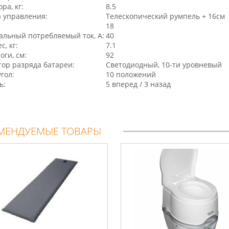
ра, кг:
8.5
 управления:
Телескопический румпель + 16см
18
льный потребляемый ток, А:
40
с, кг:
7.1
оги, см:
92
ор разряда батареи:
Светодиодный, 10-ти уровневый
гол:
10 положений
ь:
5 вперед / 3 назад
МЕНДУЕМЫЕ ТОВАРЫ