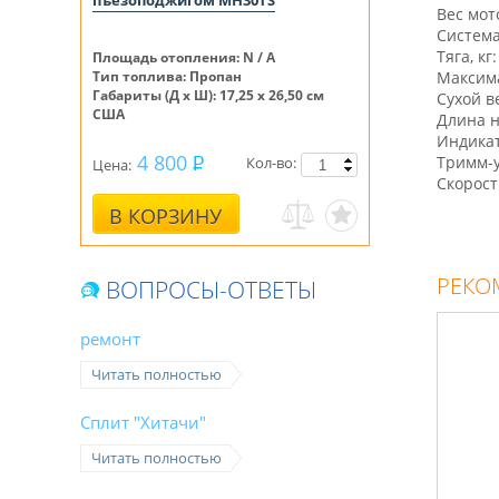
пъезоподжигом MH30TS
Вес мото
Система
Тяга, кг:
Площадь отопления: N / A
Тип топлива: Пропан
Максима
Габариты (Д х Ш): 17,25 х 26,50 см
Сухой ве
США
Длина н
Индикат
4 800
Тримм-у
Кол-во:
Цена:
Скорост
В КОРЗИНУ
РЕКО
ВОПРОСЫ-ОТВЕТЫ
ремонт
Читать полностью
Сплит "Хитачи"
Читать полностью