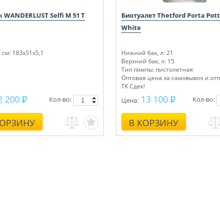
 WANDERLUST Selfi M 51 T
Биотуалет Thetford Porta Pott
White
 см: 183x51x5,1
Нижний бак, л: 21
Верхний бак, л: 15
Тип помпы: пистолетная
Оптовая цена за самовывоз и от
ТК Сдек!
2 200
13 100
Кол-во:
Кол-во:
Цена:
КОРЗИНУ
В КОРЗИНУ